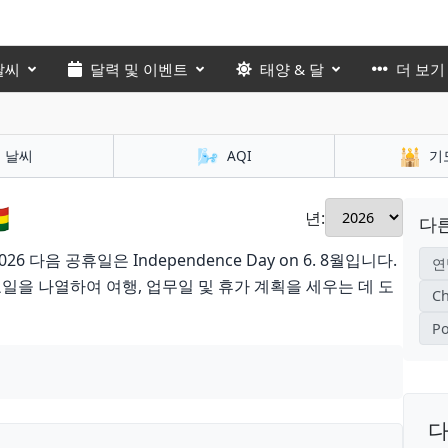
날씨
달력 및 이벤트
태양 & 달
더 보기
🌬️
🕌
날씨
AQI
기

년:
다른
 다음 공휴일은 Independence Day on 6. 8월입니다.
연
일을 나열하여 여행, 업무일 및 휴가 계획을 세우는 데 도
Ch
Po
다