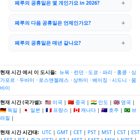
페루의 공휴일은 몇 개인가요 in 2026?
페루의 다음 공휴일은 언제인가요?
페루의 공휴일은 매년 같나요?
현재 시간 에서 이 도시들:
뉴욕
·
런던
·
도쿄
·
파리
·
홍콩
·
싱
가포르
·
두바이
·
로스앤젤레스
·
상하이
·
베이징
·
시드니
·
뭄
바이
현재 시간 (국가별):
🇺🇸 미국
|
🇨🇳 중국
|
🇮🇳 인도
|
🇬🇧 영국
|
🇩🇪 독일
|
🇯🇵 일본
|
🇫🇷 프랑스
|
🇨🇦 캐나다
|
🇦🇺 호주
|
🇧🇷 브
라질
|
현재 시간
시간대
:
UTC
|
GMT
|
CET
|
PST
|
MST
|
CST
|
EST