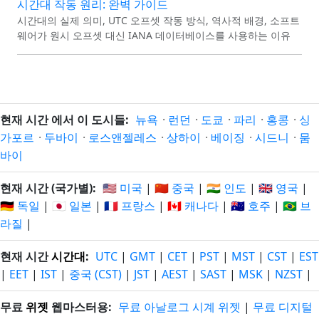
시간대 작동 원리: 완벽 가이드
시간대의 실제 의미, UTC 오프셋 작동 방식, 역사적 배경, 소프트
웨어가 원시 오프셋 대신 IANA 데이터베이스를 사용하는 이유
현재 시간 에서 이 도시들:
뉴욕
·
런던
·
도쿄
·
파리
·
홍콩
·
싱
가포르
·
두바이
·
로스앤젤레스
·
상하이
·
베이징
·
시드니
·
뭄
바이
현재 시간 (국가별):
🇺🇸 미국
|
🇨🇳 중국
|
🇮🇳 인도
|
🇬🇧 영국
|
🇩🇪 독일
|
🇯🇵 일본
|
🇫🇷 프랑스
|
🇨🇦 캐나다
|
🇦🇺 호주
|
🇧🇷 브
라질
|
현재 시간
시간대
:
UTC
|
GMT
|
CET
|
PST
|
MST
|
CST
|
EST
|
EET
|
IST
|
중국 (CST)
|
JST
|
AEST
|
SAST
|
MSK
|
NZST
|
무료
위젯
웹마스터용:
무료 아날로그 시계 위젯
|
무료 디지털