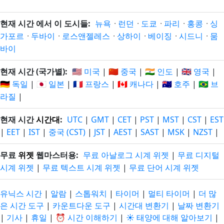
현재 시간 에서 이 도시들:
뉴욕
·
런던
·
도쿄
·
파리
·
홍콩
·
싱
가포르
·
두바이
·
로스앤젤레스
·
상하이
·
베이징
·
시드니
·
뭄
바이
현재 시간 (국가별):
🇺🇸 미국
|
🇨🇳 중국
|
🇮🇳 인도
|
🇬🇧 영국
|
🇩🇪 독일
|
🇯🇵 일본
|
🇫🇷 프랑스
|
🇨🇦 캐나다
|
🇦🇺 호주
|
🇧🇷 브
라질
|
현재 시간
시간대
:
UTC
|
GMT
|
CET
|
PST
|
MST
|
CST
|
EST
|
EET
|
IST
|
중국 (CST)
|
JST
|
AEST
|
SAST
|
MSK
|
NZST
|
무료
위젯
웹마스터용:
무료 아날로그 시계 위젯
|
무료 디지털
시계 위젯
|
무료 텍스트 시계 위젯
|
무료 단어 시계 위젯
유닉스 시간
|
알람
|
스톱워치
|
타이머
|
멀티 타이머
|
더 많
은 시간 도구
|
카운트다운 도구
|
시간대 변환기
|
날짜 변환기
|
기사
|
휴일
|
⏰ 시간 이해하기
|
☀️ 태양에 대해 알아보기
|