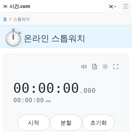
🇰🇷
🇰🇷 시간.com
▾
홈
스톱워치
⏱️
온라인 스톱워치
00:00:00
.000
00:00:00
.000
시작
분할
초기화