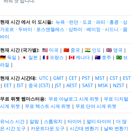
하의 것 입니다.
현재 시간 에서 이 도시들:
뉴욕
·
런던
·
도쿄
·
파리
·
홍콩
·
싱
가포르
·
두바이
·
로스앤젤레스
·
상하이
·
베이징
·
시드니
·
뭄
바이
현재 시간 (국가별):
🇺🇸 미국
|
🇨🇳 중국
|
🇮🇳 인도
|
🇬🇧 영국
|
🇩🇪 독일
|
🇯🇵 일본
|
🇫🇷 프랑스
|
🇨🇦 캐나다
|
🇦🇺 호주
|
🇧🇷 브
라질
|
현재 시간
시간대
:
UTC
|
GMT
|
CET
|
PST
|
MST
|
CST
|
EST
|
EET
|
IST
|
중국 (CST)
|
JST
|
AEST
|
SAST
|
MSK
|
NZST
|
무료
위젯
웹마스터용:
무료 아날로그 시계 위젯
|
무료 디지털
시계 위젯
|
무료 텍스트 시계 위젯
|
무료 단어 시계 위젯
유닉스 시간
|
알람
|
스톱워치
|
타이머
|
멀티 타이머
|
더 많
은 시간 도구
|
카운트다운 도구
|
시간대 변환기
|
날짜 변환기