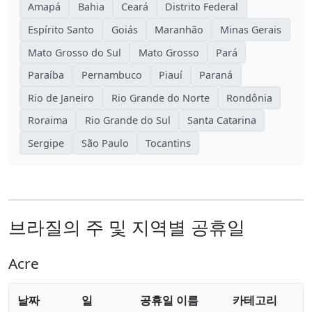
Amapá
Bahia
Ceará
Distrito Federal
Espírito Santo
Goiás
Maranhão
Minas Gerais
Mato Grosso do Sul
Mato Grosso
Pará
Paraíba
Pernambuco
Piauí
Paraná
Rio de Janeiro
Rio Grande do Norte
Rondônia
Roraima
Rio Grande do Sul
Santa Catarina
Sergipe
São Paulo
Tocantins
브라질의 주 및 지역별 공휴일
Acre
날짜
일
공휴일 이름
카테고리