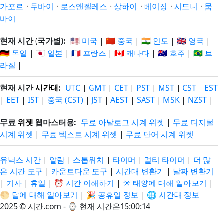
가포르
·
두바이
·
로스앤젤레스
·
상하이
·
베이징
·
시드니
·
뭄
바이
현재 시간 (국가별):
🇺🇸 미국
|
🇨🇳 중국
|
🇮🇳 인도
|
🇬🇧 영국
|
🇩🇪 독일
|
🇯🇵 일본
|
🇫🇷 프랑스
|
🇨🇦 캐나다
|
🇦🇺 호주
|
🇧🇷 브
라질
|
현재 시간
시간대
:
UTC
|
GMT
|
CET
|
PST
|
MST
|
CST
|
EST
|
EET
|
IST
|
중국 (CST)
|
JST
|
AEST
|
SAST
|
MSK
|
NZST
|
무료
위젯
웹마스터용:
무료 아날로그 시계 위젯
|
무료 디지털
시계 위젯
|
무료 텍스트 시계 위젯
|
무료 단어 시계 위젯
유닉스 시간
|
알람
|
스톱워치
|
타이머
|
멀티 타이머
|
더 많
은 시간 도구
|
카운트다운 도구
|
시간대 변환기
|
날짜 변환기
|
기사
|
휴일
|
⏰ 시간 이해하기
|
☀️ 태양에 대해 알아보기
|
🌕 달에 대해 알아보기
|
🎉 공휴일 정보
|
🌐 시간대 정보
2025 © 시간.com - ⌚
현재 시간은15:00:15