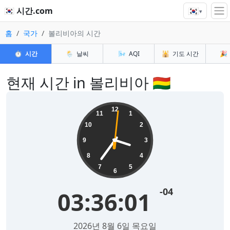
🇰🇷
🇰🇷 시간.com
▾
홈
국가
볼리비아의 시간
⏱️
시간
🌦️
날씨
🌬️
AQI
🕌
기도 시간
🎉
현재 시간 in 볼리비아 🇧🇴
12
11
1
10
2
9
3
8
4
7
5
6
-04
03:36:01
2026년 8월 6일 목요일