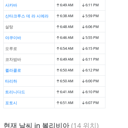
↑
↓
사카바
6:49 AM
6:11 PM
↑
↓
산타크루스 데 라 시에라
6:38 AM
5:59 PM
↑
↓
설탕
6:48 AM
6:06 PM
↑
↓
야쿠이바
6:46 AM
5:55 PM
↑
↓
오루로
6:54 AM
6:15 PM
↑
↓
코차밤바
6:49 AM
6:11 PM
↑
↓
퀼라콜로
6:50 AM
6:12 PM
↑
↓
타리하
6:50 AM
6:00 PM
↑
↓
트리니다드
6:41 AM
6:10 PM
↑
↓
포토시
6:51 AM
6:07 PM
현재 날씨 in 볼리비아
(
14
위치)