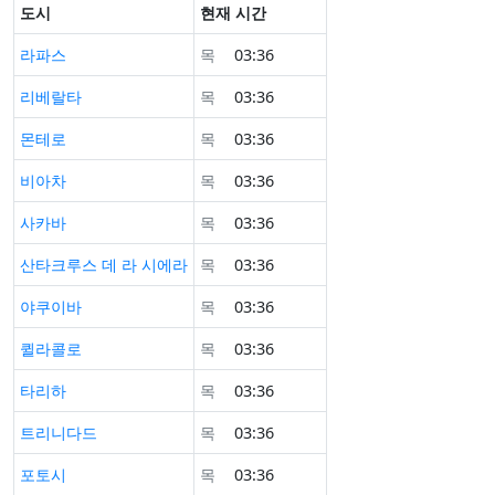
도시
현재 시간
라파스
목
03:36
리베랄타
목
03:36
몬테로
목
03:36
비아차
목
03:36
사카바
목
03:36
산타크루스 데 라 시에라
목
03:36
야쿠이바
목
03:36
퀼라콜로
목
03:36
타리하
목
03:36
트리니다드
목
03:36
포토시
목
03:36