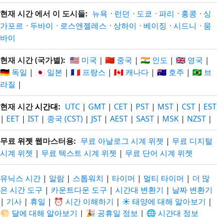
현재 시간 에서 이 도시들:
뉴욕
·
런던
·
도쿄
·
파리
·
홍콩
·
싱
가포르
·
두바이
·
로스앤젤레스
·
상하이
·
베이징
·
시드니
·
뭄
바이
현재 시간 (국가별):
🇺🇸 미국
|
🇨🇳 중국
|
🇮🇳 인도
|
🇬🇧 영국
|
🇩🇪 독일
|
🇯🇵 일본
|
🇫🇷 프랑스
|
🇨🇦 캐나다
|
🇦🇺 호주
|
🇧🇷 브
라질
|
현재 시간
시간대
:
UTC
|
GMT
|
CET
|
PST
|
MST
|
CST
|
EST
|
EET
|
IST
|
중국 (CST)
|
JST
|
AEST
|
SAST
|
MSK
|
NZST
|
무료
위젯
웹마스터용:
무료 아날로그 시계 위젯
|
무료 디지털
시계 위젯
|
무료 텍스트 시계 위젯
|
무료 단어 시계 위젯
유닉스 시간
|
알람
|
스톱워치
|
타이머
|
멀티 타이머
|
더 많
은 시간 도구
|
카운트다운 도구
|
시간대 변환기
|
날짜 변환기
|
기사
|
휴일
|
⏰ 시간 이해하기
|
☀️ 태양에 대해 알아보기
|
🌕 달에 대해 알아보기
|
🎉 공휴일 정보
|
🌐 시간대 정보