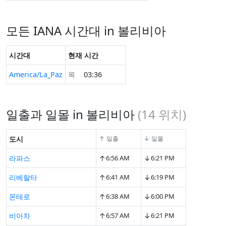
모든 IANA 시간대 in 볼리비아
시간대
현재 시간
America/La_Paz
목
03:36
일출과 일몰 in 볼리비아
(
14
위치)
도시
↑ 일출
↓ 일몰
↑
↓
라파스
6:56 AM
6:21 PM
↑
↓
리베랄타
6:41 AM
6:19 PM
↑
↓
몬테로
6:38 AM
6:00 PM
↑
↓
비아차
6:57 AM
6:21 PM