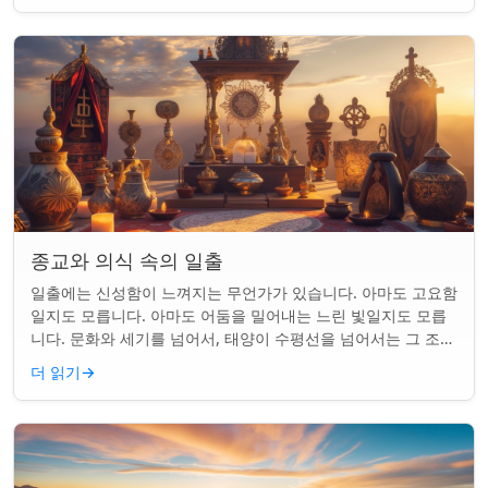
종교와 의식 속의 일출
일출에는 신성함이 느껴지는 무언가가 있습니다. 아마도 고요함
일지도 모릅니다. 아마도 어둠을 밀어내는 느린 빛일지도 모릅
니다. 문화와 세기를 넘어서, 태양이 수평선을 넘어서는 그 조용
한 순간은 단순한 아침 그 이상이었...
더 읽기
→