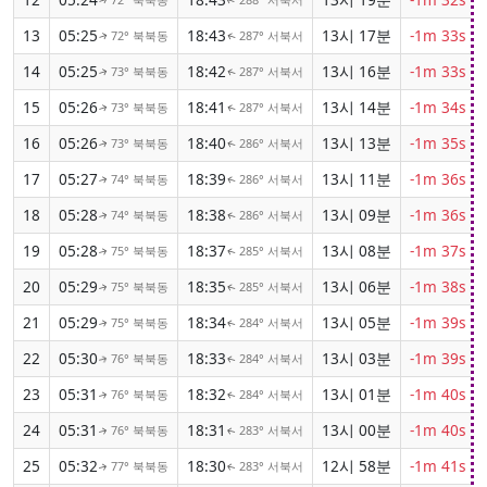
↑
↑
13
05:25
18:43
13시 17분
-1m 33s
72° 북북동
287° 서북서
↑
↑
14
05:25
18:42
13시 16분
-1m 33s
73° 북북동
287° 서북서
↑
↑
15
05:26
18:41
13시 14분
-1m 34s
73° 북북동
287° 서북서
↑
↑
16
05:26
18:40
13시 13분
-1m 35s
73° 북북동
286° 서북서
↑
↑
17
05:27
18:39
13시 11분
-1m 36s
74° 북북동
286° 서북서
↑
↑
18
05:28
18:38
13시 09분
-1m 36s
74° 북북동
286° 서북서
↑
↑
19
05:28
18:37
13시 08분
-1m 37s
75° 북북동
285° 서북서
↑
↑
20
05:29
18:35
13시 06분
-1m 38s
75° 북북동
285° 서북서
↑
↑
21
05:29
18:34
13시 05분
-1m 39s
75° 북북동
284° 서북서
↑
↑
22
05:30
18:33
13시 03분
-1m 39s
76° 북북동
284° 서북서
↑
↑
23
05:31
18:32
13시 01분
-1m 40s
76° 북북동
284° 서북서
↑
↑
24
05:31
18:31
13시 00분
-1m 40s
76° 북북동
283° 서북서
↑
↑
25
05:32
18:30
12시 58분
-1m 41s
77° 북북동
283° 서북서
↑
↑