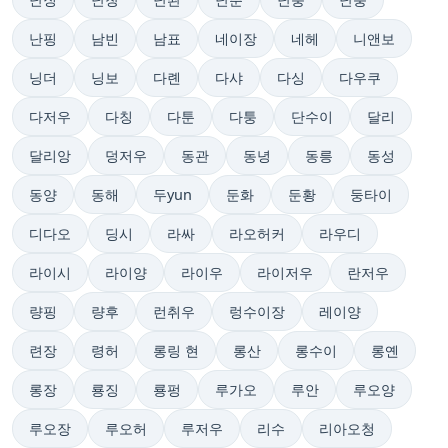
난핑
남빈
남표
네이장
네헤
니앤보
닝더
닝보
다롄
다샤
다싱
다우쿠
다저우
다칭
다툰
다퉁
단수이
달리
달리앙
덩저우
동관
동녕
동릉
동성
동양
동해
두yun
둔화
둔황
둥타이
디다오
딩시
라싸
라오허커
라우디
라이시
라이양
라이우
라이저우
란저우
량핑
량후
런취우
렁수이장
레이양
련장
령허
롱링 현
롱산
롱수이
롱옌
롱장
룡징
룡펑
루가오
루안
루오양
루오장
루오허
루저우
리수
리아오청