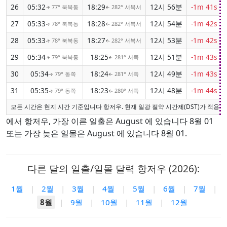
26
05:32
18:29
12시 56분
-1m 41s
77° 북북동
282° 서북서
↑
↑
27
05:33
18:28
12시 54분
-1m 42s
78° 북북동
282° 서북서
↑
↑
28
05:33
18:27
12시 53분
-1m 42s
78° 북북동
282° 서북서
↑
↑
29
05:34
18:25
12시 51분
-1m 43s
79° 북북동
281° 서쪽
↑
↑
30
05:34
18:24
12시 49분
-1m 43s
79° 동쪽
281° 서쪽
↑
↑
31
05:35
18:23
12시 48분
-1m 44s
79° 동쪽
280° 서쪽
↑
↑
모든 시간은 현지 시간 기준입니다 항저우. 현재 일광 절약 시간제(DST)가 적용되
에서 항저우, 가장 이른 일출은 August 에 있습니다 8월 01
또는 가장 늦은 일몰은 August 에 있습니다 8월 01.
다른 달의 일출/일몰 달력 항저우 (2026):
1월
|
2월
|
3월
|
4월
|
5월
|
6월
|
7월
|
8월
|
9월
|
10월
|
11월
|
12월