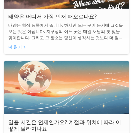
태양은 어디서 가장 먼저 떠오르나요?
태양은 항상 동쪽에서 뜹니다. 하지만 모든 곳이 동시에 그것을
보는 것은 아닙니다. 지구상의 어느 곳은 매일 새날의 첫 빛을
맞이합니다. 그리고 그 장소는 당신이 생각하는 것보다 더 멀리
떨어져 있습니다. 핵심 요약...
더 읽기
→
일출 시간은 언제인가요? 계절과 위치에 따라 어
떻게 달라지나요