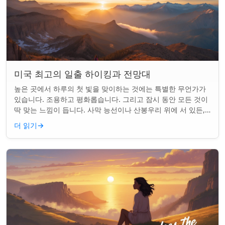
미국 최고의 일출 하이킹과 전망대
높은 곳에서 하루의 첫 빛을 맞이하는 것에는 특별한 무언가가
있습니다. 조용하고 평화롭습니다. 그리고 잠시 동안 모든 것이
딱 맞는 느낌이 듭니다. 사막 능선이나 산봉우리 위에 서 있든,
일출 하이킹은 평범한 아침을...
더 읽기
→