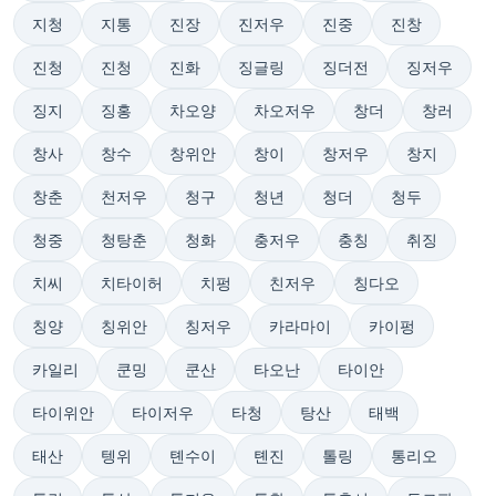
지청
지통
진장
진저우
진중
진창
진청
진청
진화
징글링
징더전
징저우
징지
징홍
차오양
차오저우
창더
창러
창사
창수
창위안
창이
창저우
창지
창춘
천저우
청구
청년
청더
청두
청중
청탕춘
청화
충저우
충칭
취징
치씨
치타이허
치펑
친저우
칭다오
칭양
칭위안
칭저우
카라마이
카이펑
카일리
쿤밍
쿤산
타오난
타이안
타이위안
타이저우
타청
탕산
태백
태산
텡위
톈수이
톈진
톨링
통리오