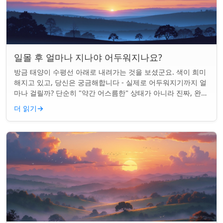
일몰 후 얼마나 지나야 어두워지나요?
방금 태양이 수평선 아래로 내려가는 것을 보셨군요. 색이 희미
해지고 있고, 당신은 궁금해합니다 - 실제로 어두워지기까지 얼
마나 걸릴까? 단순히 "약간 어스름한" 상태가 아니라 진짜, 완전
한 밤이 되는 것. 알고 보니...
더 읽기
→