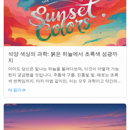
석양 색상의 과학: 붉은 하늘에서 초록색 섬광까
지
아마도 당신은 빛나는 하늘을 올려다보며, 이것이 어떻게 가능
한지 궁금했을 것입니다. 주황색 구름. 진홍빛 빛. 때로는 초록
색 번쩍임까지. 마치 마법 같지만, 이는 모두 과학이고 약간의
타이밍의 문제입니다. 태양은 지...
더 읽기
→