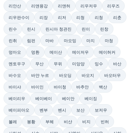
리안산
리앤융강
리앤허
리우저우
리우즈
리우판수이
리장
리저
리청
리청
리춘
린수
린시
린시아 청관진
린이
린창
린취
림펀
마바
마오밍
마지
마청
멍마오
멍환
메이산
메이저우
메이허커
멘토우구
무산
무위
미앙양
밍수
바산
바수오
바얀 누르
바오딩
바오지
바오터우
바이샤
바이인
바이청
바추안
백산
베이리우
베이베이
베이안
베이징
베이피아오
벤부
벤시
보산
보저우
볼레
봉황
부헤
비샨
비지
빈허