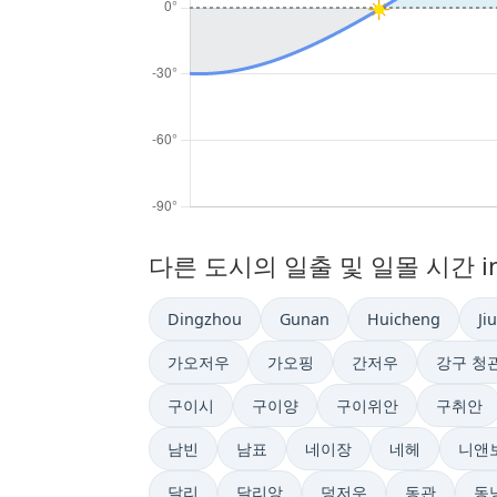
다른 도시의 일출 및 일몰 시간 i
Dingzhou
Gunan
Huicheng
Ji
가오저우
가오핑
간저우
강구 청
구이시
구이양
구이위안
구취안
남빈
남표
네이장
네헤
니앤
달리
달리앙
덩저우
동관
동