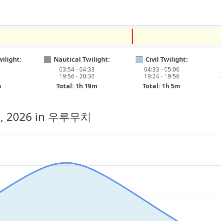
ilight:
Nautical Twilight:
Civil Twilight:
03:54 - 04:33
04:33 - 05:06
19:56 - 20:36
19:24 - 19:56
m
Total: 1h 19m
Total: 1h 5m
, 2026
in 우루무치