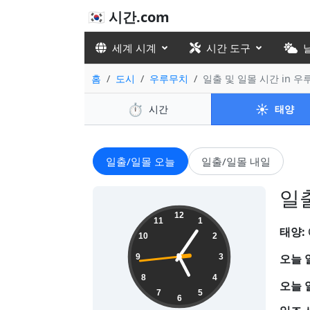
🇰🇷 시간.com
세계 시계
시간 도구
홈
도시
우루무치
일출 및 일몰 시간 in 
⏱️
☀️
시간
태양
일출/일몰 오늘
일출/일몰 내일
일출
05:05:45
12
11
1
태양:
10
2
오늘 
9
3
8
4
오늘 
7
5
6