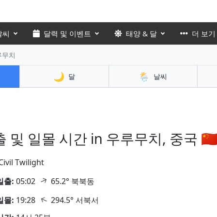
날씨
달력 및 이벤트
태양 & 달
더 보기
우루무치
🌙
🌦️
달
날씨
 및 일몰 시간 in 우루무치, 중국 🇨
Civil Twilight
↑
일출:
05:02
65.2° 북북동
↑
일몰:
19:28
294.5° 서북서