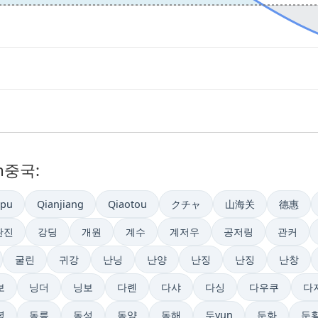
n중국:
upu
Qianjiang
Qiaotou
クチャ
山海关
德惠
관진
강딩
개원
계수
계저우
공저링
관커
굴린
귀강
난닝
난양
난징
난징
난창
보
닝더
닝보
다롄
다샤
다싱
다우쿠
다
녕
동릉
동성
동양
동해
두yun
둔화
둔