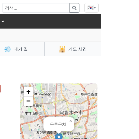
🇰🇷
▾
💨
🕌
대기 질
기도 시간

+
−
×
우루무치