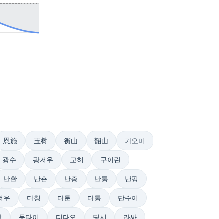
恩施
玉树
衡山
韶山
가오미
광수
광저우
교허
구이린
난촨
난춘
난충
난퉁
난핑
저우
다칭
다툰
다퉁
단수이
황
둥타이
디다오
딩시
라싸