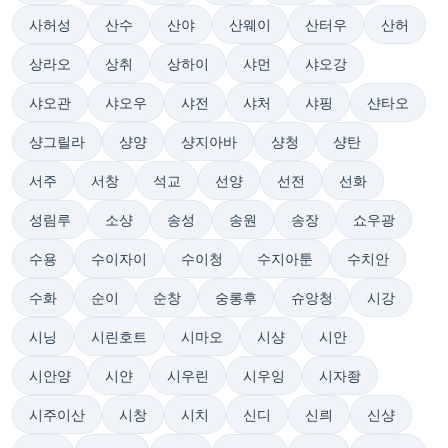
사허성
산수
산야
산웨이
산터우
산허
상라오
상취
상하이
샤먼
샤오강
샤오관
샤오우
샤전
샤처
샤핑
샨타오
샹그릴라
샹양
샹지아바
샹청
샹탄
서주
서창
석교
선양
선전
선화
성림루
소샹
송성
송원
송장
쇼우광
수용
수이자이
수이청
수지아툰
수치안
수화
순이
순창
숭롱후
슈앙청
시강
시닝
시린호트
시마오
시샹
시안
시안양
시얀
시우린
시우잉
시자좡
시주이산
시창
시치
신디
신릐
신샹