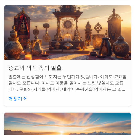
종교와 의식 속의 일출
일출에는 신성함이 느껴지는 무언가가 있습니다. 아마도 고요함
일지도 모릅니다. 아마도 어둠을 밀어내는 느린 빛일지도 모릅
니다. 문화와 세기를 넘어서, 태양이 수평선을 넘어서는 그 조용
한 순간은 단순한 아침 그 이상이었...
더 읽기
→