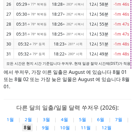
26
05:29
18:28
12시 58분
-1m 46s
77° 북북동
283° 서북서
↑
↑
27
05:30
18:27
12시 56분
-1m 46s
78° 북북동
282° 서북서
↑
↑
28
05:31
18:26
12시 55분
-1m 47s
78° 북북동
282° 서북서
↑
↑
29
05:31
18:25
12시 53분
-1m 47s
78° 북북동
281° 서북서
↑
↑
30
05:32
18:23
12시 51분
-1m 48s
79° 동쪽
281° 서쪽
↑
↑
31
05:32
18:22
12시 49분
-1m 48s
79° 동쪽
280° 서쪽
↑
↑
모든 시간은 현지 시간 기준입니다 쑤저우. 현재 일광 절약 시간제(DST)가 적용되
에서 쑤저우, 가장 이른 일출은 August 에 있습니다 8월 01
또는 8월 02 또는 가장 늦은 일몰은 August 에 있습니다 8월
01.
다른 달의 일출/일몰 달력 쑤저우 (2026):
1월
|
2월
|
3월
|
4월
|
5월
|
6월
|
7월
|
8월
|
9월
|
10월
|
11월
|
12월