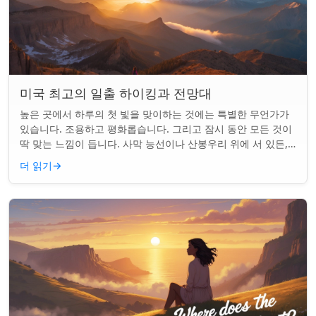
미국 최고의 일출 하이킹과 전망대
높은 곳에서 하루의 첫 빛을 맞이하는 것에는 특별한 무언가가
있습니다. 조용하고 평화롭습니다. 그리고 잠시 동안 모든 것이
딱 맞는 느낌이 듭니다. 사막 능선이나 산봉우리 위에 서 있든,
일출 하이킹은 평범한 아침을...
더 읽기
→