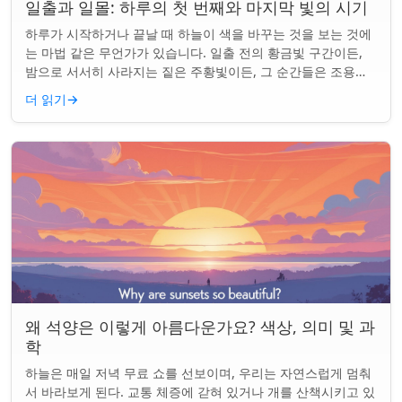
일출과 일몰: 하루의 첫 번째와 마지막 빛의 시기
하루가 시작하거나 끝날 때 하늘이 색을 바꾸는 것을 보는 것에
는 마법 같은 무언가가 있습니다. 일출 전의 황금빛 구간이든,
밤으로 서서히 사라지는 짙은 주황빛이든, 그 순간들은 조용한
경이로움으로 우리의 하루를 시작...
더 읽기
→
왜 석양은 이렇게 아름다운가요? 색상, 의미 및 과
학
하늘은 매일 저녁 무료 쇼를 선보이며, 우리는 자연스럽게 멈춰
서 바라보게 된다. 교통 체증에 갇혀 있거나 개를 산책시키고 있