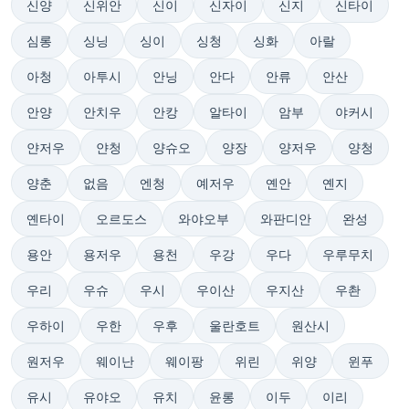
신양
신위안
신이
신자이
신지
신타이
심롱
싱닝
싱이
싱청
싱화
아랄
아청
아투시
안닝
안다
안류
안산
안양
안치우
안캉
알타이
암부
야커시
얀저우
얀청
양슈오
양장
양저우
양청
양춘
없음
엔청
예저우
옌안
옌지
옌타이
오르도스
와야오부
와판디안
완성
용안
용저우
용천
우강
우다
우루무치
우리
우슈
우시
우이산
우지산
우촨
우하이
우한
우후
울란호트
원산시
원저우
웨이난
웨이팡
위린
위양
윈푸
유시
유야오
유치
윤롱
이두
이리