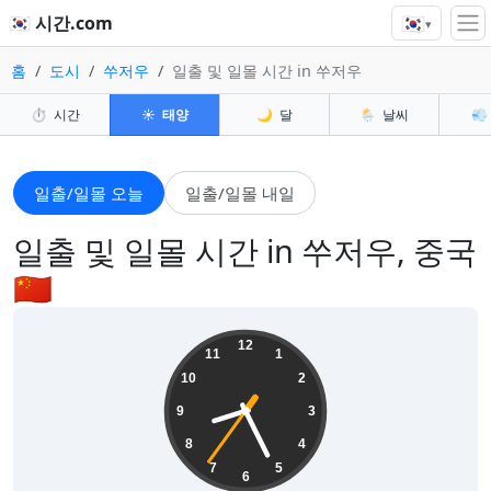
🇰🇷
🇰🇷 시간.com
▾
홈
도시
쑤저우
일출 및 일몰 시간 in 쑤저우
⏱️
시간
☀️
태양
🌙
달
🌦️
날씨
💨
일출/일몰 오늘
일출/일몰 내일
일출 및 일몰 시간 in 쑤저우, 중국
🇨🇳
20:25:38
12
11
1
10
2
9
3
8
4
7
5
6