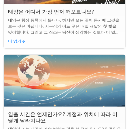
태양은 어디서 가장 먼저 떠오르나요?
태양은 항상 동쪽에서 뜹니다. 하지만 모든 곳이 동시에 그것을
보는 것은 아닙니다. 지구상의 어느 곳은 매일 새날의 첫 빛을
맞이합니다. 그리고 그 장소는 당신이 생각하는 것보다 더 멀리
떨어져 있습니다. 핵심 요약...
더 읽기
→
일출 시간은 언제인가요? 계절과 위치에 따라 어
떻게 달라지나요
태양이 뜨는 시간이 계속 변하는 것을 본 적이 있나요? 일주일은