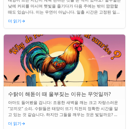
낮에 커피를 마시며 햇빛을 즐기다가 다음 주에는 밖이 깜깜할
때도 있습니다. 이는 우연이 아닙니다. 일출 시간은 고정된 일정
이 아니며 계절과 지구상의 ...
더 읽기
→
수탉이 해돋이 때 울부짖는 이유는 무엇일까?
아마도 들어봤을 겁니다: 조용한 새벽을 깨는 크고 자랑스러운
“꼬끼오” 소리. 수탉들은 태양이 뜨기 직전의 정확한 시간을 알
고 있는 것 같습니다. 하지만 그들을 깨우는 것은 빛일까요? 아
니면 더 깊은 무언가일까요? ...
더 읽기
→