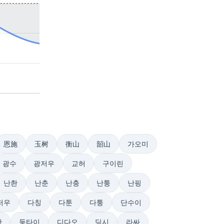
恩施
玉树
衡山
韶山
가오미
광수
광저우
교허
구이린
난촨
난춘
난충
난퉁
난핑
저우
다칭
다툰
다퉁
단수이
황
둥타이
디다오
딩시
라싸