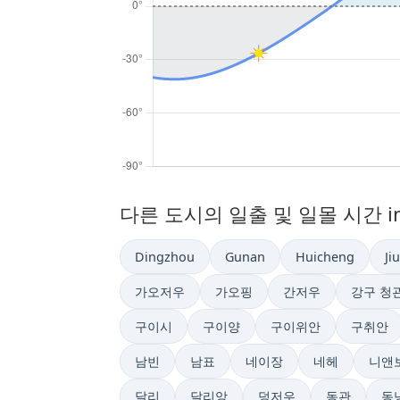
다른 도시의 일출 및 일몰 시간 i
Dingzhou
Gunan
Huicheng
Ji
가오저우
가오핑
간저우
강구 청
구이시
구이양
구이위안
구취안
남빈
남표
네이장
네헤
니앤
달리
달리앙
덩저우
동관
동