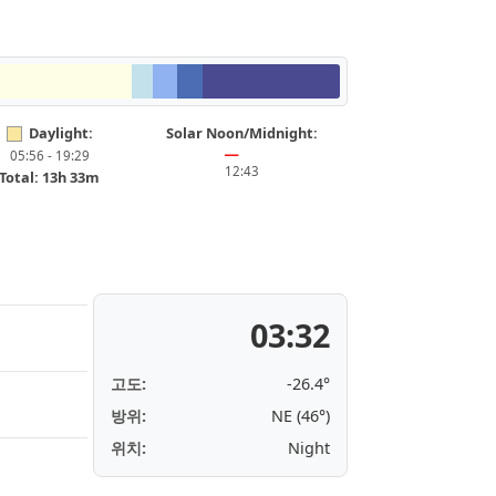
Daylight:
Solar Noon/Midnight:
05:56 - 19:29
━
12:43
Total: 13h 33m
03:32
고도:
-26.4°
방위:
NE (46°)
위치:
Night