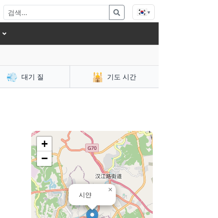
🇰🇷
▾
💨
🕌
대기 질
기도 시간
+
−
×
시얀