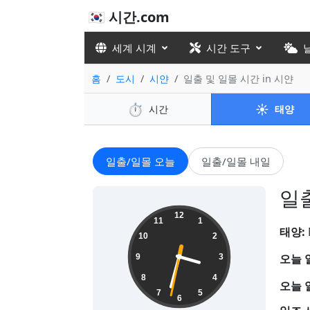
🇰🇷 시간.com
세계 시계
시간 도구
홈
도시
시얀
일출 및 일몰 시간 in 시얀
⏱️
☀️
시간
태양
일출/일몰 오늘
일출/일몰 내일
일출
03:32:33
12
11
1
태양:
10
2
오늘 
9
3
8
4
오늘 
7
5
6