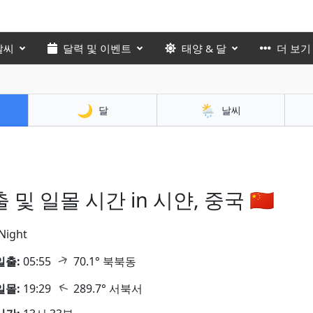
날씨
달력 및 이벤트
태양 & 달
더 보기
🌙
🌦️
달
날씨
 및 일몰 시간 in 시얀, 중국 🇨🇳
Night
↑
일출:
05:55
70.1° 북북동
↑
일몰:
19:29
289.7° 서북서