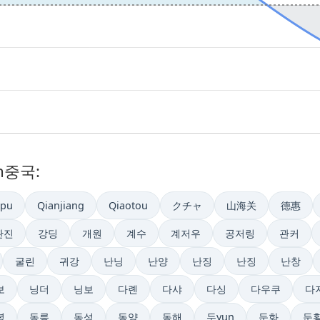
n중국:
upu
Qianjiang
Qiaotou
クチャ
山海关
德惠
관진
강딩
개원
계수
계저우
공저링
관커
굴린
귀강
난닝
난양
난징
난징
난창
보
닝더
닝보
다롄
다샤
다싱
다우쿠
다
녕
동릉
동성
동양
동해
두yun
둔화
둔