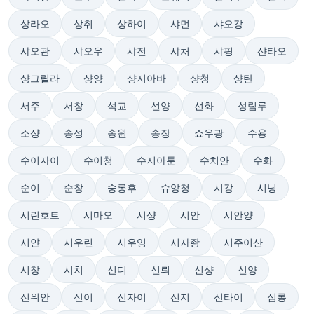
상라오
상취
상하이
샤먼
샤오강
샤오관
샤오우
샤전
샤처
샤핑
샨타오
샹그릴라
샹양
샹지아바
샹청
샹탄
서주
서창
석교
선양
선화
성림루
소샹
송성
송원
송장
쇼우광
수용
수이자이
수이청
수지아툰
수치안
수화
순이
순창
숭롱후
슈앙청
시강
시닝
시린호트
시마오
시샹
시안
시안양
시얀
시우린
시우잉
시자좡
시주이산
시창
시치
신디
신릐
신샹
신양
신위안
신이
신자이
신지
신타이
심롱