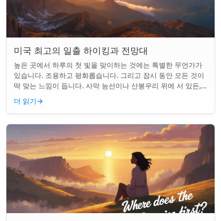
미국 최고의 일출 하이킹과 전망대
높은 곳에서 하루의 첫 빛을 맞이하는 것에는 특별한 무언가가
있습니다. 조용하고 평화롭습니다. 그리고 잠시 동안 모든 것이
딱 맞는 느낌이 듭니다. 사막 능선이나 산봉우리 위에 서 있든,
일출 하이킹은 평범한 아침을...
더 읽기
→