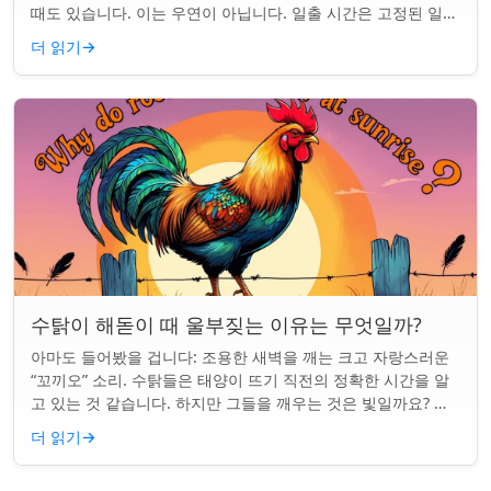
때도 있습니다. 이는 우연이 아닙니다. 일출 시간은 고정된 일정
이 아니며 계절과 지구상의 ...
더 읽기
→
수탉이 해돋이 때 울부짖는 이유는 무엇일까?
아마도 들어봤을 겁니다: 조용한 새벽을 깨는 크고 자랑스러운
“꼬끼오” 소리. 수탉들은 태양이 뜨기 직전의 정확한 시간을 알
고 있는 것 같습니다. 하지만 그들을 깨우는 것은 빛일까요? 아
니면 더 깊은 무언가일까요? ...
더 읽기
→