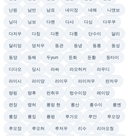
난핑
남빈
남표
네이장
네헤
니앤보
닝더
닝보
다롄
다샤
다싱
다우쿠
다저우
다칭
다툰
다퉁
단수이
달리
달리앙
덩저우
동관
동녕
동릉
동성
동양
동해
두yun
둔화
둔황
둥타이
디다오
딩시
라싸
라오허커
라우디
라이시
라이양
라이우
라이저우
란저우
량핑
량후
런취우
렁수이장
레이양
련장
령허
롱링 현
롱산
롱수이
롱옌
롱장
룡징
룡펑
루가오
루안
루오양
루오장
루오허
루저우
리수
리아오청