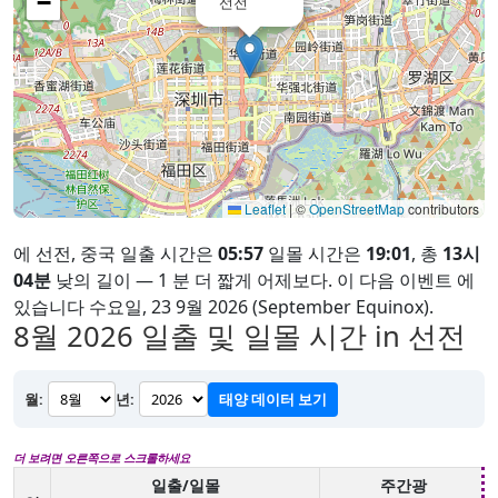
−
선전
Leaflet
|
©
OpenStreetMap
contributors
에 선전, 중국 일출 시간은
05:57
일몰 시간은
19:01
, 총
13시
04분
낮의 길이 — 1 분 더 짧게 어제보다. 이 다음 이벤트 에
있습니다 수요일, 23 9월 2026 (September Equinox).
8월 2026
일출 및 일몰 시간 in 선전
월:
년:
태양 데이터 보기
더 보려면 오른쪽으로 스크롤하세요
일출/일몰
주간광