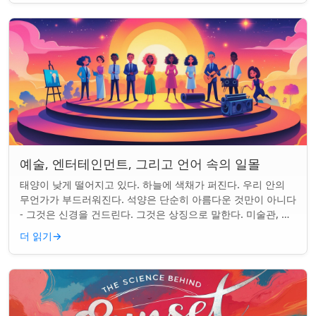
예술, 엔터테인먼트, 그리고 언어 속의 일몰
태양이 낮게 떨어지고 있다. 하늘에 색채가 퍼진다. 우리 안의
무언가가 부드러워진다. 석양은 단순히 아름다운 것만이 아니다
- 그것은 신경을 건드린다. 그것은 상징으로 말한다. 미술관, 화
면, 그리고 우리가 말하는 ...
더 읽기
→