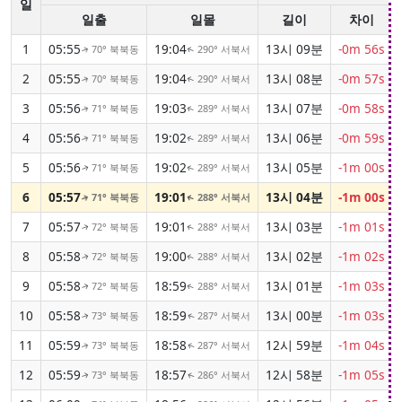
일
일출
일몰
길이
차이
1
05:55
19:04
13시 09분
-0m 56s
70° 북북동
290° 서북서
↑
↑
2
05:55
19:04
13시 08분
-0m 57s
70° 북북동
290° 서북서
↑
↑
3
05:56
19:03
13시 07분
-0m 58s
71° 북북동
289° 서북서
↑
↑
4
05:56
19:02
13시 06분
-0m 59s
71° 북북동
289° 서북서
↑
↑
5
05:56
19:02
13시 05분
-1m 00s
71° 북북동
289° 서북서
↑
↑
6
05:57
19:01
13시 04분
-1m 00s
71° 북북동
288° 서북서
↑
↑
7
05:57
19:01
13시 03분
-1m 01s
72° 북북동
288° 서북서
↑
↑
8
05:58
19:00
13시 02분
-1m 02s
72° 북북동
288° 서북서
↑
↑
9
05:58
18:59
13시 01분
-1m 03s
72° 북북동
288° 서북서
↑
↑
10
05:58
18:59
13시 00분
-1m 03s
73° 북북동
287° 서북서
↑
↑
11
05:59
18:58
12시 59분
-1m 04s
73° 북북동
287° 서북서
↑
↑
12
05:59
18:57
12시 58분
-1m 05s
73° 북북동
286° 서북서
↑
↑