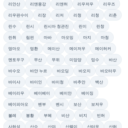
리안산
리앤융강
리앤허
리우저우
리우즈
리우판수이
리장
리저
리청
리청
리춘
린수
린시
린시아 청관진
린이
린창
린취
림펀
마바
마오밍
마지
마청
멍마오
멍환
메이산
메이저우
메이허커
멘토우구
무산
무위
미앙양
밍수
바산
바수오
바얀 누르
바오딩
바오지
바오터우
바이샤
바이인
바이청
바추안
백산
베이리우
베이베이
베이안
베이징
베이피아오
벤부
벤시
보산
보저우
볼레
봉황
부헤
비샨
비지
빈허
사허성
산수
산야
산웨이
산터우
산허