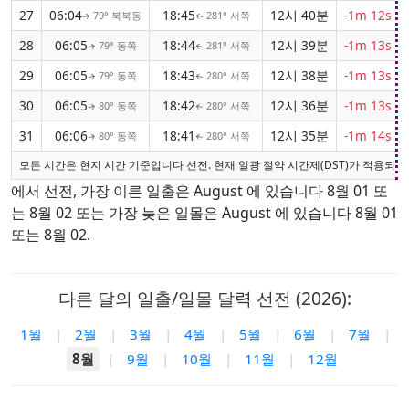
27
06:04
18:45
12시 40분
-1m 12s
79° 북북동
281° 서쪽
↑
↑
28
06:05
18:44
12시 39분
-1m 13s
79° 동쪽
281° 서쪽
↑
↑
29
06:05
18:43
12시 38분
-1m 13s
79° 동쪽
280° 서쪽
↑
↑
30
06:05
18:42
12시 36분
-1m 13s
80° 동쪽
280° 서쪽
↑
↑
31
06:06
18:41
12시 35분
-1m 14s
80° 동쪽
280° 서쪽
↑
↑
모든 시간은 현지 시간 기준입니다 선전. 현재 일광 절약 시간제(DST)가 적용되지
에서 선전, 가장 이른 일출은 August 에 있습니다 8월 01 또
는 8월 02 또는 가장 늦은 일몰은 August 에 있습니다 8월 01
또는 8월 02.
다른 달의 일출/일몰 달력 선전 (2026):
1월
|
2월
|
3월
|
4월
|
5월
|
6월
|
7월
|
8월
|
9월
|
10월
|
11월
|
12월