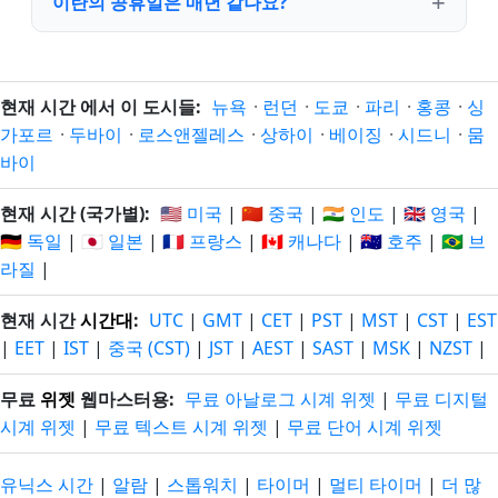
이란의 공휴일은 매년 같나요?
현재 시간 에서 이 도시들:
뉴욕
·
런던
·
도쿄
·
파리
·
홍콩
·
싱
가포르
·
두바이
·
로스앤젤레스
·
상하이
·
베이징
·
시드니
·
뭄
바이
현재 시간 (국가별):
🇺🇸 미국
|
🇨🇳 중국
|
🇮🇳 인도
|
🇬🇧 영국
|
🇩🇪 독일
|
🇯🇵 일본
|
🇫🇷 프랑스
|
🇨🇦 캐나다
|
🇦🇺 호주
|
🇧🇷 브
라질
|
현재 시간
시간대
:
UTC
|
GMT
|
CET
|
PST
|
MST
|
CST
|
EST
|
EET
|
IST
|
중국 (CST)
|
JST
|
AEST
|
SAST
|
MSK
|
NZST
|
무료
위젯
웹마스터용:
무료 아날로그 시계 위젯
|
무료 디지털
시계 위젯
|
무료 텍스트 시계 위젯
|
무료 단어 시계 위젯
유닉스 시간
|
알람
|
스톱워치
|
타이머
|
멀티 타이머
|
더 많