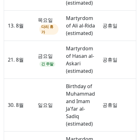
(estimated)
Martyrdom
목요일
13. 8월
of Ali al-Rida
공휴일
다리 휴
가
(estimated)
Martyrdom
금요일
of Hasan al-
21. 8월
공휴일
Askari
긴 주말
(estimated)
Birthday of
Muhammad
and Imam
30. 8월
일요일
공휴일
Ja'far al-
Sadiq
(estimated)
Martyrdom