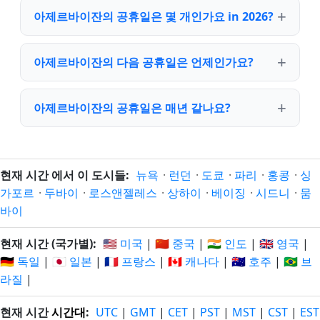
아제르바이잔의 공휴일은 몇 개인가요 in 2026?
아제르바이잔의 다음 공휴일은 언제인가요?
아제르바이잔의 공휴일은 매년 같나요?
현재 시간 에서 이 도시들:
뉴욕
·
런던
·
도쿄
·
파리
·
홍콩
·
싱
가포르
·
두바이
·
로스앤젤레스
·
상하이
·
베이징
·
시드니
·
뭄
바이
현재 시간 (국가별):
🇺🇸 미국
|
🇨🇳 중국
|
🇮🇳 인도
|
🇬🇧 영국
|
🇩🇪 독일
|
🇯🇵 일본
|
🇫🇷 프랑스
|
🇨🇦 캐나다
|
🇦🇺 호주
|
🇧🇷 브
라질
|
현재 시간
시간대
:
UTC
|
GMT
|
CET
|
PST
|
MST
|
CST
|
EST