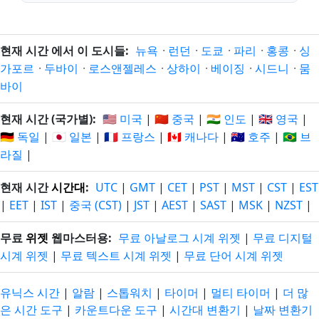
현재 시간 에서 이 도시들:
뉴욕
·
런던
·
도쿄
·
파리
·
홍콩
·
싱
가포르
·
두바이
·
로스앤젤레스
·
상하이
·
베이징
·
시드니
·
뭄
바이
현재 시간 (국가별):
🇺🇸 미국
|
🇨🇳 중국
|
🇮🇳 인도
|
🇬🇧 영국
|
🇩🇪 독일
|
🇯🇵 일본
|
🇫🇷 프랑스
|
🇨🇦 캐나다
|
🇦🇺 호주
|
🇧🇷 브
라질
|
현재 시간
시간대
:
UTC
|
GMT
|
CET
|
PST
|
MST
|
CST
|
EST
|
EET
|
IST
|
중국 (CST)
|
JST
|
AEST
|
SAST
|
MSK
|
NZST
|
무료
위젯
웹마스터용:
무료 아날로그 시계 위젯
|
무료 디지털
시계 위젯
|
무료 텍스트 시계 위젯
|
무료 단어 시계 위젯
유닉스 시간
|
알람
|
스톱워치
|
타이머
|
멀티 타이머
|
더 많
은 시간 도구
|
카운트다운 도구
|
시간대 변환기
|
날짜 변환기