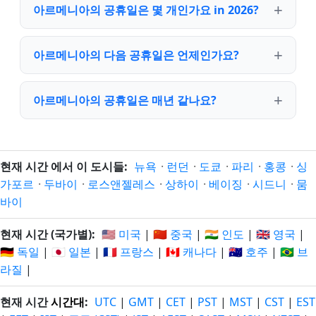
아르메니아의 공휴일은 몇 개인가요 in 2026?
아르메니아의 다음 공휴일은 언제인가요?
아르메니아의 공휴일은 매년 같나요?
현재 시간 에서 이 도시들:
뉴욕
·
런던
·
도쿄
·
파리
·
홍콩
·
싱
가포르
·
두바이
·
로스앤젤레스
·
상하이
·
베이징
·
시드니
·
뭄
바이
현재 시간 (국가별):
🇺🇸 미국
|
🇨🇳 중국
|
🇮🇳 인도
|
🇬🇧 영국
|
🇩🇪 독일
|
🇯🇵 일본
|
🇫🇷 프랑스
|
🇨🇦 캐나다
|
🇦🇺 호주
|
🇧🇷 브
라질
|
현재 시간
시간대
:
UTC
|
GMT
|
CET
|
PST
|
MST
|
CST
|
EST