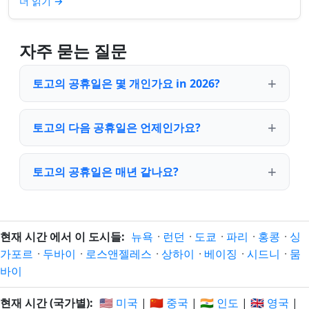
더 읽기
→
자주 묻는 질문
토고의 공휴일은 몇 개인가요 in 2026?
토고의 다음 공휴일은 언제인가요?
토고의 공휴일은 매년 같나요?
현재 시간 에서 이 도시들:
뉴욕
·
런던
·
도쿄
·
파리
·
홍콩
·
싱
가포르
·
두바이
·
로스앤젤레스
·
상하이
·
베이징
·
시드니
·
뭄
바이
현재 시간 (국가별):
🇺🇸 미국
|
🇨🇳 중국
|
🇮🇳 인도
|
🇬🇧 영국
|