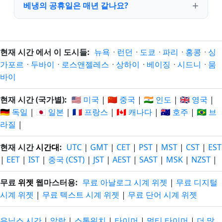
베냉의 공휴일은 매년 같나요?
현재 시간 에서 이 도시들:
뉴욕
·
런던
·
도쿄
·
파리
·
홍콩
·
싱
가포르
·
두바이
·
로스앤젤레스
·
상하이
·
베이징
·
시드니
·
뭄
바이
현재 시간 (국가별):
🇺🇸 미국
|
🇨🇳 중국
|
🇮🇳 인도
|
🇬🇧 영국
|
🇩🇪 독일
|
🇯🇵 일본
|
🇫🇷 프랑스
|
🇨🇦 캐나다
|
🇦🇺 호주
|
🇧🇷 브
라질
|
현재 시간
시간대
:
UTC
|
GMT
|
CET
|
PST
|
MST
|
CST
|
EST
|
EET
|
IST
|
중국 (CST)
|
JST
|
AEST
|
SAST
|
MSK
|
NZST
|
무료
위젯
웹마스터용:
무료 아날로그 시계 위젯
|
무료 디지털
시계 위젯
|
무료 텍스트 시계 위젯
|
무료 단어 시계 위젯
유닉스 시간
|
알람
|
스톱워치
|
타이머
|
멀티 타이머
|
더 많