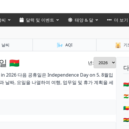
날씨
달력 및 이벤트
태양 & 달
더 보기
🌬️
🕌
날씨
AQI
기
🇧🇫
년:
다
26 다음 공휴일은 Independence Day on 5. 8월입
 날짜, 요일을 나열하여 여행, 업무일 및 휴가 계획을 세

🇳
🇧
🇬