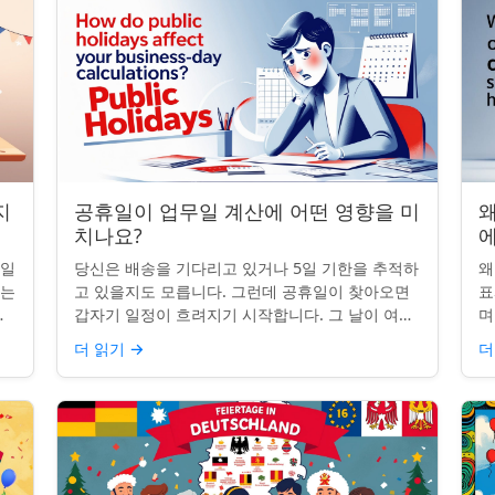
지
공휴일이 업무일 계산에 어떤 영향을 미
왜
치나요?
무일
당신은 배송을 기다리고 있거나 5일 기한을 추적하
왜
받는
고 있을지도 모릅니다. 그런데 공휴일이 찾아오면
표
명
갑자기 일정이 흐려지기 시작합니다. 그 날이 여전
며
히 계산에 포함되나요? 업무일 계산을 할 때 공휴
일
더 읽기
→
더
일은 생각보다 더 중요...
iP