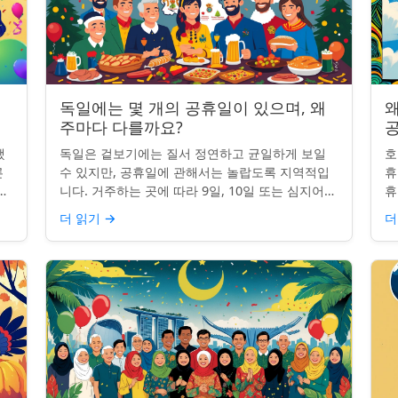
독일에는 몇 개의 공휴일이 있으며, 왜
왜
주마다 다를까요?
했
독일은 겉보기에는 질서 정연하고 균일하게 보일
호
른
수 있지만, 공휴일에 관해서는 놀랍도록 지역적입
휴
니
니다. 거주하는 곳에 따라 9일, 10일 또는 심지어
휴
이
13일의 공휴일이 포함될 수 있습니다. 왜 그런 걸
습
더 읽기
→
더
까요? 간단한 통찰...
왜