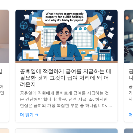
일
공휴일에 적절하게 급여를 지급하는 데
공
필요한 것과 그것이 급여 처리에 왜 어
나
려운지
어
공
니면
기
공휴일에 직원에게 올바르게 급여를 지급하는 것
니
니
은 간단해야 합니다; 휴무, 전액 지급, 끝. 하지만
는
그
현실은 급여의 가장 복잡한 부분 중 하나입니다. 계
질
약서, 근무 시간, 휴일 규칙이 달라지면 하나의 공
더 읽기
→
더
휴일이 준수 문제...