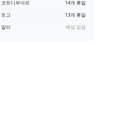
🇮 코트디부아르
14개 휴일
🇬 토고
13개 휴일
🇱 말리
해당 없음