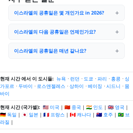
이스라엘의 공휴일은 몇 개인가요 in 2026?
이스라엘의 다음 공휴일은 언제인가요?
이스라엘의 공휴일은 매년 같나요?
현재 시간 에서 이 도시들:
뉴욕
·
런던
·
도쿄
·
파리
·
홍콩
·
싱
가포르
·
두바이
·
로스앤젤레스
·
상하이
·
베이징
·
시드니
·
뭄
바이
현재 시간 (국가별):
🇺🇸 미국
|
🇨🇳 중국
|
🇮🇳 인도
|
🇬🇧 영국
|
🇩🇪 독일
|
🇯🇵 일본
|
🇫🇷 프랑스
|
🇨🇦 캐나다
|
🇦🇺 호주
|
🇧🇷 브
라질
|