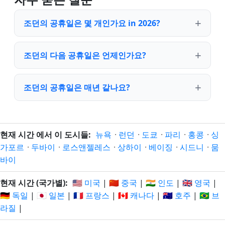
조던의 공휴일은 몇 개인가요 in 2026?
조던의 다음 공휴일은 언제인가요?
조던의 공휴일은 매년 같나요?
현재 시간 에서 이 도시들:
뉴욕
·
런던
·
도쿄
·
파리
·
홍콩
·
싱
가포르
·
두바이
·
로스앤젤레스
·
상하이
·
베이징
·
시드니
·
뭄
바이
현재 시간 (국가별):
🇺🇸 미국
|
🇨🇳 중국
|
🇮🇳 인도
|
🇬🇧 영국
|
🇩🇪 독일
|
🇯🇵 일본
|
🇫🇷 프랑스
|
🇨🇦 캐나다
|
🇦🇺 호주
|
🇧🇷 브
라질
|