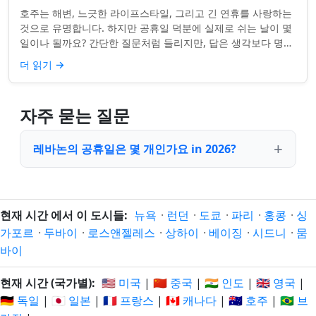
호주는 해변, 느긋한 라이프스타일, 그리고 긴 연휴를 사랑하는
것으로 유명합니다. 하지만 공휴일 덕분에 실제로 쉬는 날이 몇
일이나 될까요? 간단한 질문처럼 들리지만, 답은 생각보다 명확
하지 않을 수 있습니다. 거주...
더 읽기
→
자주 묻는 질문
레바논의 공휴일은 몇 개인가요 in 2026?
현재 시간 에서 이 도시들:
뉴욕
·
런던
·
도쿄
·
파리
·
홍콩
·
싱
가포르
·
두바이
·
로스앤젤레스
·
상하이
·
베이징
·
시드니
·
뭄
바이
현재 시간 (국가별):
🇺🇸 미국
|
🇨🇳 중국
|
🇮🇳 인도
|
🇬🇧 영국
|
🇩🇪 독일
|
🇯🇵 일본
|
🇫🇷 프랑스
|
🇨🇦 캐나다
|
🇦🇺 호주
|
🇧🇷 브