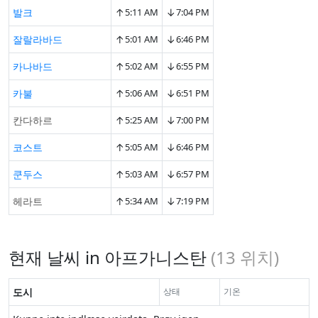
↑
↓
발크
5:11 AM
7:04 PM
↑
↓
잘랄라바드
5:01 AM
6:46 PM
↑
↓
카나바드
5:02 AM
6:55 PM
↑
↓
카불
5:06 AM
6:51 PM
↑
↓
칸다하르
5:25 AM
7:00 PM
↑
↓
코스트
5:05 AM
6:46 PM
↑
↓
쿤두스
5:03 AM
6:57 PM
↑
↓
헤라트
5:34 AM
7:19 PM
현재 날씨 in 아프가니스탄
(
13
위치)
도시
상태
기온