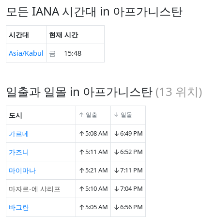
모든 IANA 시간대 in 아프가니스탄
시간대
현재 시간
Asia/Kabul
금
15:48
일출과 일몰 in 아프가니스탄
(
13
위치)
도시
↑ 일출
↓ 일몰
↑
↓
가르데
5:08 AM
6:49 PM
↑
↓
가즈니
5:11 AM
6:52 PM
↑
↓
마이마나
5:21 AM
7:11 PM
↑
↓
마자르-에 샤리프
5:10 AM
7:04 PM
↑
↓
바그란
5:05 AM
6:56 PM