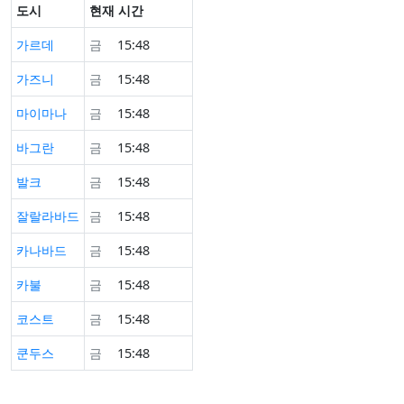
도시
현재 시간
가르데
금
15:48
가즈니
금
15:48
마이마나
금
15:48
바그란
금
15:48
발크
금
15:48
잘랄라바드
금
15:48
카나바드
금
15:48
카불
금
15:48
코스트
금
15:48
쿤두스
금
15:48