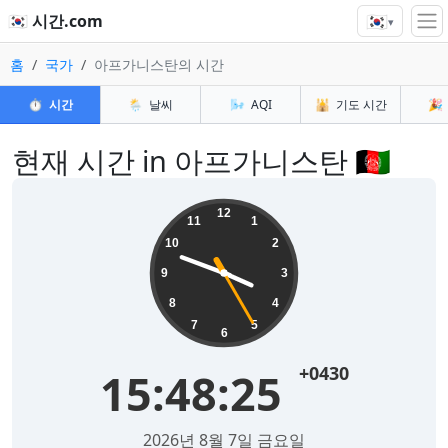
🇰🇷
🇰🇷 시간.com
▾
홈
국가
아프가니스탄의 시간
⏱️
시간
🌦️
날씨
🌬️
AQI
🕌
기도 시간
🎉
현재 시간 in 아프가니스탄 🇦🇫
12
11
1
10
2
9
3
8
4
7
5
6
+0430
15:48:25
2026년 8월 7일 금요일