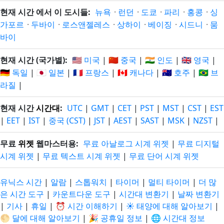
현재 시간 에서 이 도시들:
뉴욕
·
런던
·
도쿄
·
파리
·
홍콩
·
싱
가포르
·
두바이
·
로스앤젤레스
·
상하이
·
베이징
·
시드니
·
뭄
바이
현재 시간 (국가별):
🇺🇸 미국
|
🇨🇳 중국
|
🇮🇳 인도
|
🇬🇧 영국
|
🇩🇪 독일
|
🇯🇵 일본
|
🇫🇷 프랑스
|
🇨🇦 캐나다
|
🇦🇺 호주
|
🇧🇷 브
라질
|
현재 시간
시간대
:
UTC
|
GMT
|
CET
|
PST
|
MST
|
CST
|
EST
|
EET
|
IST
|
중국 (CST)
|
JST
|
AEST
|
SAST
|
MSK
|
NZST
|
무료
위젯
웹마스터용:
무료 아날로그 시계 위젯
|
무료 디지털
시계 위젯
|
무료 텍스트 시계 위젯
|
무료 단어 시계 위젯
유닉스 시간
|
알람
|
스톱워치
|
타이머
|
멀티 타이머
|
더 많
은 시간 도구
|
카운트다운 도구
|
시간대 변환기
|
날짜 변환기
|
기사
|
휴일
|
⏰ 시간 이해하기
|
☀️ 태양에 대해 알아보기
|
🌕 달에 대해 알아보기
|
🎉 공휴일 정보
|
🌐 시간대 정보