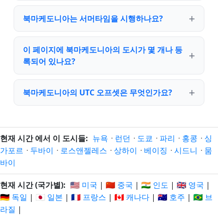
북마케도니아는 서머타임을 시행하나요?
이 페이지에 북마케도니아의 도시가 몇 개나 등
록되어 있나요?
북마케도니아의 UTC 오프셋은 무엇인가요?
현재 시간 에서 이 도시들:
뉴욕
·
런던
·
도쿄
·
파리
·
홍콩
·
싱
가포르
·
두바이
·
로스앤젤레스
·
상하이
·
베이징
·
시드니
·
뭄
바이
현재 시간 (국가별):
🇺🇸 미국
|
🇨🇳 중국
|
🇮🇳 인도
|
🇬🇧 영국
|
🇩🇪 독일
|
🇯🇵 일본
|
🇫🇷 프랑스
|
🇨🇦 캐나다
|
🇦🇺 호주
|
🇧🇷 브
라질
|