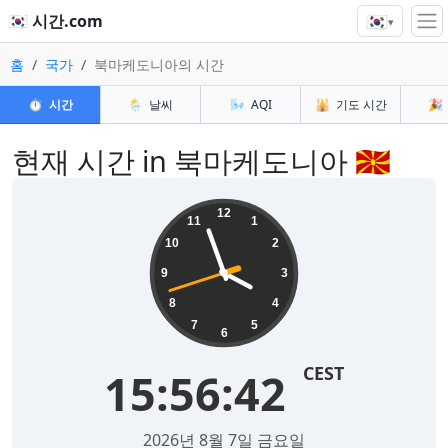
🇰🇷
🇰🇷 시간.com
▾
홈
국가
북마케도니아의 시간
⏱️
시간
🌦️
날씨
🌬️
AQI
🕌
기도 시간
🎉
현재 시간 in 북마케도니아 🇲🇰
12
11
1
10
2
9
3
8
4
7
5
6
CEST
15:56:43
2026년 8월 7일 금요일