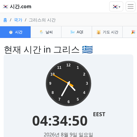
🇰🇷
🇰🇷 시간.com
▾
홈
국가
그리스의 시간
⏱️
시간
🌦️
날씨
🌬️
AQI
🕌
기도 시간
🎉
현재 시간 in 그리스 🇬🇷
12
11
1
10
2
9
3
8
4
7
5
6
EEST
04:34:50
2026년 8월 9일 일요일