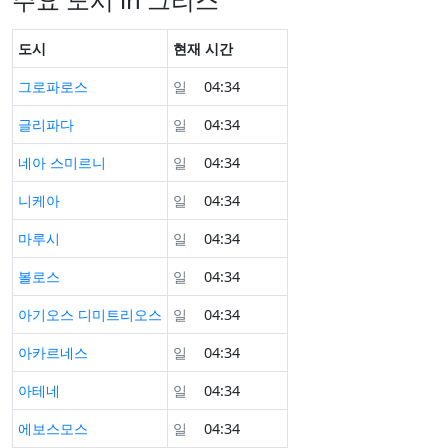
도시
현재 시간
그로파로스
일
04:34
글리파다
일
04:34
네아 스미르니
일
04:34
니케아
일
04:34
마루시
일
04:34
볼로스
일
04:34
아기오스 디미트리오스
일
04:34
아카르네스
일
04:34
아테네
일
04:34
에보스모스
일
04:34