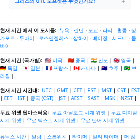
그리스의 UTC 오프셋은 무엇인가요?
현재 시간 에서 이 도시들:
뉴욕
·
런던
·
도쿄
·
파리
·
홍콩
·
싱
가포르
·
두바이
·
로스앤젤레스
·
상하이
·
베이징
·
시드니
·
뭄
바이
현재 시간 (국가별):
🇺🇸 미국
|
🇨🇳 중국
|
🇮🇳 인도
|
🇬🇧 영국
|
🇩🇪 독일
|
🇯🇵 일본
|
🇫🇷 프랑스
|
🇨🇦 캐나다
|
🇦🇺 호주
|
🇧🇷 브
라질
|
현재 시간
시간대
:
UTC
|
GMT
|
CET
|
PST
|
MST
|
CST
|
EST
|
EET
|
IST
|
중국 (CST)
|
JST
|
AEST
|
SAST
|
MSK
|
NZST
|
무료
위젯
웹마스터용:
무료 아날로그 시계 위젯
|
무료 디지털
시계 위젯
|
무료 텍스트 시계 위젯
|
무료 단어 시계 위젯
유닉스 시간
|
알람
|
스톱워치
|
타이머
|
멀티 타이머
|
더 많