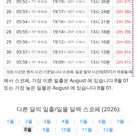
25
05:52
19:19
13시 26분
-2m 37s
75° 북북동
285° 서북서
↑
↑
26
05:53
19:17
13시 24분
-2m 38s
75° 북북동
285° 서북서
↑
↑
27
05:54
19:16
13시 21분
-2m 39s
76° 북북동
284° 서북서
↑
↑
28
05:55
19:14
13시 18분
-2m 39s
76° 북북동
284° 서북서
↑
↑
29
05:56
19:12
13시 16분
-2m 40s
77° 북북동
283° 서북서
↑
↑
30
05:57
19:11
13시 13분
-2m 41s
77° 북북동
283° 서북서
↑
↑
31
05:58
19:09
13시 10분
-2m 41s
78° 북북동
282° 서북서
↑
↑
모든 시간은 현지 시간 기준입니다 스코페. 일광 절약 시간제(DST)가 적용될 때 
에서 스코페, 가장 이른 일출은 August 에 있습니다 8월 01
또는 가장 늦은 일몰은 August 에 있습니다 8월 01.
다른 달의 일출/일몰 달력 스코페 (2026):
1월
|
2월
|
3월
|
4월
|
5월
|
6월
|
7월
|
8월
|
9월
|
10월
|
11월
|
12월