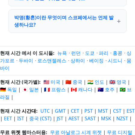
박명(황혼)이란 무엇이며 스코페에서는 언제 발
생하나요?
현재 시간 에서 이 도시들:
뉴욕
·
런던
·
도쿄
·
파리
·
홍콩
·
싱
가포르
·
두바이
·
로스앤젤레스
·
상하이
·
베이징
·
시드니
·
뭄
바이
현재 시간 (국가별):
🇺🇸 미국
|
🇨🇳 중국
|
🇮🇳 인도
|
🇬🇧 영국
|
🇩🇪 독일
|
🇯🇵 일본
|
🇫🇷 프랑스
|
🇨🇦 캐나다
|
🇦🇺 호주
|
🇧🇷 브
라질
|
현재 시간
시간대
:
UTC
|
GMT
|
CET
|
PST
|
MST
|
CST
|
EST
|
EET
|
IST
|
중국 (CST)
|
JST
|
AEST
|
SAST
|
MSK
|
NZST
|
무료
위젯
웹마스터용:
무료 아날로그 시계 위젯
|
무료 디지털