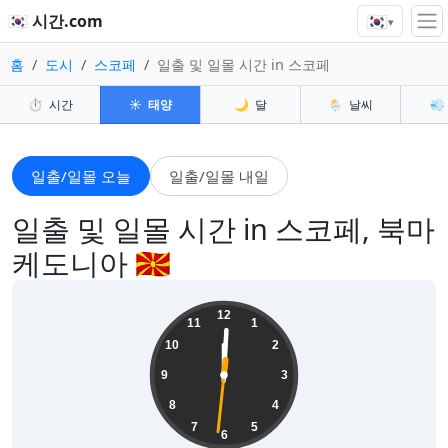
🇰🇷
🇰🇷 시간.com
▾
홈
도시
스코페
일출 및 일몰 시간 in 스코페
⏱️
시간
☀️
태양
🌙
달
🌦️
날씨
💨
일출/일몰 오늘
일출/일몰 내일
일출 및 일몰 시간 in 스코페, 북마
케도니아 🇲🇰
12:00:33
12
11
1
10
2
9
3
8
4
7
5
6