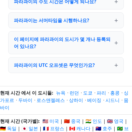
파라과이의 수도 시간은 어떻게 되나요?
파라과이는 서머타임을 시행하나요?
이 페이지에 파라과이의 도시가 몇 개나 등록되
어 있나요?
파라과이의 UTC 오프셋은 무엇인가요?
현재 시간 에서 이 도시들:
뉴욕
·
런던
·
도쿄
·
파리
·
홍콩
·
싱
가포르
·
두바이
·
로스앤젤레스
·
상하이
·
베이징
·
시드니
·
뭄
바이
현재 시간 (국가별):
🇺🇸 미국
|
🇨🇳 중국
|
🇮🇳 인도
|
🇬🇧 영국
|
🇩🇪 독일
|
🇯🇵 일본
|
🇫🇷 프랑스
|
🇨🇦 캐나다
|
🇦🇺 호주
|
🇧🇷 브