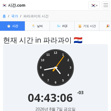
🇰🇷
🇰🇷 시간.com
▾
홈
국가
파라과이의 시간
⏱️
시간
🌦️
날씨
🌬️
AQI
🕌
기도 시간
🎉
현재 시간 in 파라과이 🇵🇾
12
11
1
10
2
9
3
8
4
7
5
6
-03
04:43:06
2026년 8월 7일 금요일