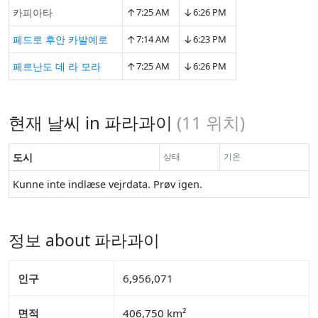
↑
↓
카피아타
7:25 AM
6:26 PM
↑
↓
페드로 후안 카발예로
7:14 AM
6:23 PM
↑
↓
페르난도 데 라 모라
7:25 AM
6:26 PM
현재 날씨 in 파라과이
(
11
위치)
도시
상태
기온
Kunne inte indlæse vejrdata. Prøv igen.
정보 about 파라과이
인구
6,956,071
면적
406,750 km²