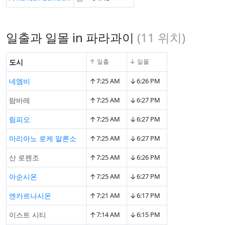
일출과 일몰 in 파라과이
(
11
위치)
도시
↑ 일출
↓ 일몰
↑
↓
네엠비
7:25 AM
6:26 PM
↑
↓
람바레
7:25 AM
6:27 PM
↑
↓
림피오
7:25 AM
6:27 PM
↑
↓
마리아노 로케 알론소
7:25 AM
6:27 PM
↑
↓
산 로렌조
7:25 AM
6:26 PM
↑
↓
아순시온
7:25 AM
6:27 PM
↑
↓
엔카르나시온
7:21 AM
6:17 PM
↑
↓
이스트 시티
7:14 AM
6:15 PM