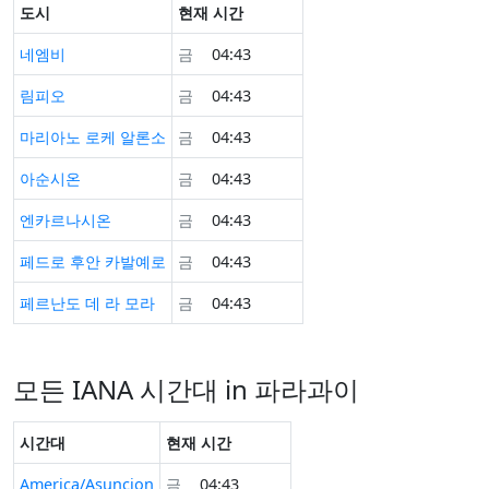
도시
현재 시간
네엠비
금
04:43
림피오
금
04:43
마리아노 로케 알론소
금
04:43
아순시온
금
04:43
엔카르나시온
금
04:43
페드로 후안 카발예로
금
04:43
페르난도 데 라 모라
금
04:43
모든 IANA 시간대 in 파라과이
시간대
현재 시간
America/Asuncion
금
04:43