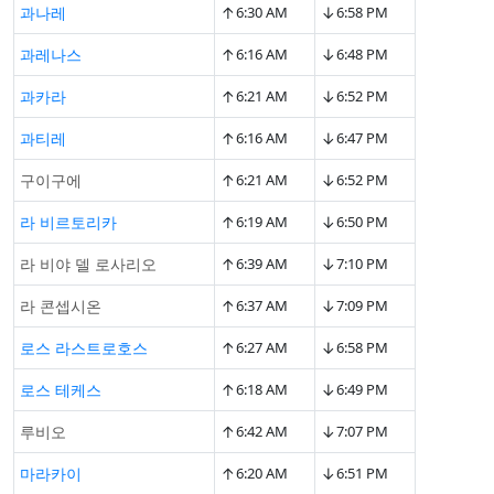
↑
↓
과나레
6:30 AM
6:58 PM
↑
↓
과레나스
6:16 AM
6:48 PM
↑
↓
과카라
6:21 AM
6:52 PM
↑
↓
과티레
6:16 AM
6:47 PM
↑
↓
구이구에
6:21 AM
6:52 PM
↑
↓
라 비르토리카
6:19 AM
6:50 PM
↑
↓
라 비야 델 로사리오
6:39 AM
7:10 PM
↑
↓
라 콘셉시온
6:37 AM
7:09 PM
↑
↓
로스 라스트로호스
6:27 AM
6:58 PM
↑
↓
로스 테케스
6:18 AM
6:49 PM
↑
↓
루비오
6:42 AM
7:07 PM
↑
↓
마라카이
6:20 AM
6:51 PM