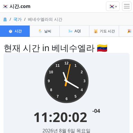
🇰🇷
🇰🇷 시간.com
▾
홈
국가
베네수엘라의 시간
⏱️
시간
🌦️
날씨
🌬️
AQI
🕌
기도 시간
🎉
현재 시간 in 베네수엘라 🇻🇪
12
11
1
10
2
9
3
8
4
7
5
6
-04
11:20:02
2026년 8월 6일 목요일