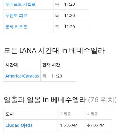
푸에르토 카벨로
목
11:20
푸엔토 피호
목
11:20
푼타 카르돈
목
11:20
모든 IANA 시간대 in 베네수엘라
시간대
현재 시간
America/Caracas
목
11:20
일출과 일몰 in 베네수엘라
(
76
위치)
도시
↑ 일출
↓ 일몰
↑
↓
Ciudad Ojeda
6:35 AM
7:06 PM