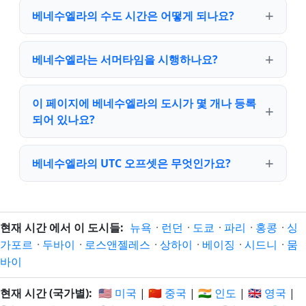
베네수엘라의 수도 시간은 어떻게 되나요?
베네수엘라는 서머타임을 시행하나요?
이 페이지에 베네수엘라의 도시가 몇 개나 등록
되어 있나요?
베네수엘라의 UTC 오프셋은 무엇인가요?
현재 시간 에서 이 도시들:
뉴욕
·
런던
·
도쿄
·
파리
·
홍콩
·
싱
가포르
·
두바이
·
로스앤젤레스
·
상하이
·
베이징
·
시드니
·
뭄
바이
현재 시간 (국가별):
🇺🇸 미국
|
🇨🇳 중국
|
🇮🇳 인도
|
🇬🇧 영국
|