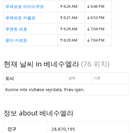
↑
↓
푸에르토 아이아쿠초
6:26 AM
6:46 PM
↑
↓
푸에르토 카벨로
6:21 AM
6:53 PM
↑
↓
푸엔토 피호
6:29 AM
7:04 PM
↑
↓
푼타 카르돈
6:29 AM
7:04 PM
현재 날씨 in 베네수엘라
(
76
위치)
도시
상태
기온
Kunne inte indlæse vejrdata. Prøv igen.
정보 about 베네수엘라
인구
28,870,195