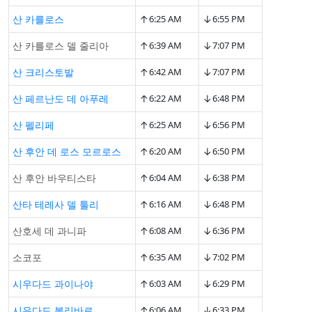
↑
↓
산 카를로스
6:25 AM
6:55 PM
↑
↓
산 카를로스 델 줄리아
6:39 AM
7:07 PM
↑
↓
산 크리스토발
6:42 AM
7:07 PM
↑
↓
산 페르난도 데 아푸레
6:22 AM
6:48 PM
↑
↓
산 펠리페
6:25 AM
6:56 PM
↑
↓
산 후안 데 로스 모르로스
6:20 AM
6:50 PM
↑
↓
산 후안 바우티스타
6:04 AM
6:38 PM
↑
↓
산타 테레사 델 툴리
6:16 AM
6:48 PM
↑
↓
산호세 데 과니파
6:08 AM
6:36 PM
↑
↓
소코포
6:35 AM
7:02 PM
↑
↓
시우다드 과이나야
6:03 AM
6:29 PM
↑
↓
시우다드 볼리바르
6:06 AM
6:33 PM