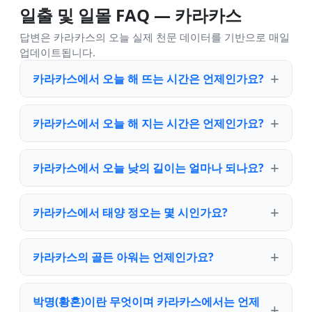
일출 및 일몰 FAQ — 카라카스
답변은 카라카스의 오늘 실제 천문 데이터를 기반으로 매일
업데이트됩니다.
카라카스에서 오늘 해 뜨는 시간은 언제인가요?
카라카스에서 오늘 해 지는 시간은 언제인가요?
카라카스에서 오늘 낮의 길이는 얼마나 되나요?
카라카스에서 태양 정오는 몇 시인가요?
카라카스의 골든 아워는 언제인가요?
박명(황혼)이란 무엇이며 카라카스에서는 언제