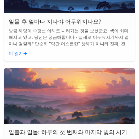
일몰 후 얼마나 지나야 어두워지나요?
방금 태양이 수평선 아래로 내려가는 것을 보셨군요. 색이 희미
해지고 있고, 당신은 궁금해합니다 - 실제로 어두워지기까지 얼
마나 걸릴까? 단순히 "약간 어스름한" 상태가 아니라 진짜, 완전
한 밤이 되는 것. 알고 보니...
더 읽기
→
일출과 일몰: 하루의 첫 번째와 마지막 빛의 시기