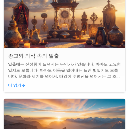
종교와 의식 속의 일출
일출에는 신성함이 느껴지는 무언가가 있습니다. 아마도 고요함
일지도 모릅니다. 아마도 어둠을 밀어내는 느린 빛일지도 모릅
니다. 문화와 세기를 넘어서, 태양이 수평선을 넘어서는 그 조용
한 순간은 단순한 아침 그 이상이었...
더 읽기
→