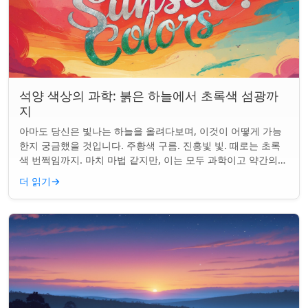
석양 색상의 과학: 붉은 하늘에서 초록색 섬광까
지
아마도 당신은 빛나는 하늘을 올려다보며, 이것이 어떻게 가능
한지 궁금했을 것입니다. 주황색 구름. 진홍빛 빛. 때로는 초록
색 번쩍임까지. 마치 마법 같지만, 이는 모두 과학이고 약간의
타이밍의 문제입니다. 태양은 지...
더 읽기
→