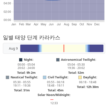
일별 태양 단계 카라카스
Aug 9
Night:
Astronomical Twilight:
00:00 - 05:04
05:04 - 05:30
20:02 - 24:00
19:36 - 20:02
Total: 9h 2m
Total: 52m
Nautical Twilight:
Civil Twilight:
Daylight:
05:30 - 05:55
05:55 - 06:18
06:18 - 18:48
19:11 - 19:36
18:48 - 19:11
Total: 12h 30m
Total: 51m
Total: 45m
Solar Noon/Midnight:
━
12:33