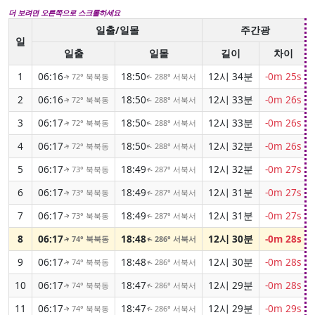
더 보려면 오른쪽으로 스크롤하세요
일출/일몰
주간광
일
일출
일몰
길이
차이
1
06:16
18:50
12시 34분
-0m 25s
72° 북북동
288° 서북서
↑
↑
2
06:16
18:50
12시 33분
-0m 26s
72° 북북동
288° 서북서
↑
↑
3
06:17
18:50
12시 33분
-0m 26s
72° 북북동
288° 서북서
↑
↑
4
06:17
18:50
12시 32분
-0m 26s
72° 북북동
288° 서북서
↑
↑
5
06:17
18:49
12시 32분
-0m 27s
73° 북북동
287° 서북서
↑
↑
6
06:17
18:49
12시 31분
-0m 27s
73° 북북동
287° 서북서
↑
↑
7
06:17
18:49
12시 31분
-0m 27s
73° 북북동
287° 서북서
↑
↑
8
06:17
18:48
12시 30분
-0m 28s
74° 북북동
286° 서북서
↑
↑
9
06:17
18:48
12시 30분
-0m 28s
74° 북북동
286° 서북서
↑
↑
10
06:17
18:47
12시 29분
-0m 28s
74° 북북동
286° 서북서
↑
↑
11
06:17
18:47
12시 29분
-0m 29s
74° 북북동
286° 서북서
↑
↑