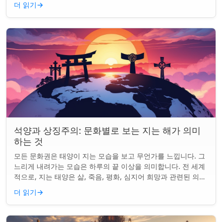
더 읽기
→
석양과 상징주의: 문화별로 보는 지는 해가 의미
하는 것
모든 문화권은 태양이 지는 모습을 보고 무언가를 느낍니다. 그
느리게 내려가는 모습은 하루의 끝 이상을 의미합니다. 전 세계
적으로, 지는 태양은 삶, 죽음, 평화, 심지어 희망과 관련된 의미
를 갖게 되었습니다. 같은...
더 읽기
→