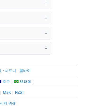
징
·
시드니
·
뭄바이
🇺 호주
|
🇧🇷 브라질
|
|
MSK
|
NZST
|
 시계 위젯