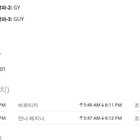
알파-2:
GY
알파-3:
GUY
나
:01
치)
↑
↓
바르티카
조
 PM
5:49 AM
6:11 PM
↑
↓
안나 레지나
조
 PM
5:47 AM
6:12 PM
)