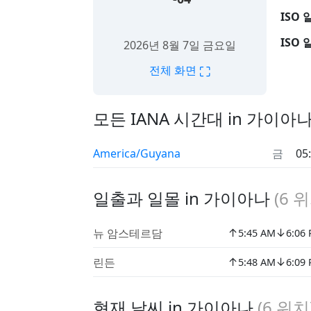
ISO 
ISO 
2026년 8월 7일 금요일
⛶
전체 화면
모든 IANA 시간대 in 가이아
America/Guyana
금
05
일출과 일몰 in 가이아나
(
6
위
↑
↓
뉴 암스테르담
5:45 AM
6:06
↑
↓
린든
5:48 AM
6:09
현재 날씨 in 가이아나
(
6
위치