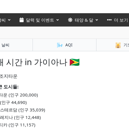
날씨
달력 및 이벤트
태양 & 달
더 보기
🌬️
🕌
날씨
AQI
기
 시간 in 가이아나 🇬🇾
조지타운
큰 도시들:
운 (인구 200,000)
(인구 44,690)
스테르담 (인구 35,039)
레지나 (인구 12,448)
카 (인구 11,157)