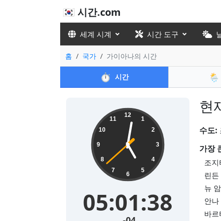
🇰🇷 시간.com
세계 시계
시간 도구
홈
국가
가이아나의 시간
⏱️
🌦️
시간
현재
12
11
1
수도:
10
2
9
3
가장 
8
4
조지타
7
5
린든 
6
뉴 암
05:01:39
안나 
바르티
-04