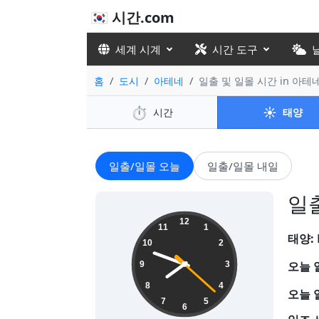
🇰🇷 시간.com
세계 시계
시간 도구
홈
도시
아테네
일출 및 일몰 시간 in 아테
⏱️
☀️
시간
태양
일출/일몰 오늘
일출/일몰 내일
일출
07:48:24
12
11
1
태양:
10
2
오늘 
9
3
8
4
오늘 
7
5
6