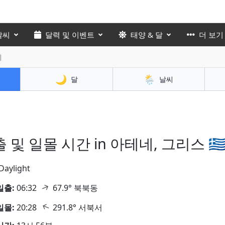
날씨
달력 및 이벤트
태양 & 달
더 보기
네
🌙
🌦️
달
날씨
 및 일몰 시간 in 아테네, 그리스 🇬
Daylight
↑
일출:
06:32
67.9° 북북동
↑
일몰:
20:28
291.8° 서북서