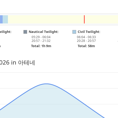
ilight:
Nautical Twilight:
Civil Twilight:
05:29 - 06:04
06:04 - 06:33
20:57 - 21:32
20:28 - 20:57
m
Total: 1h 9m
Total: 58m
2026
in 아테네