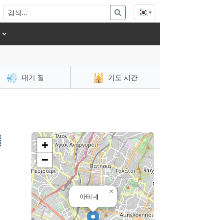
🇰🇷
▾
💨
🕌
대기 질
기도 시간

+
−
×
아테네