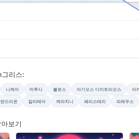
n그리스:
니케아
마루시
볼로스
아기오스 디미트리오스
아
칼란드리온
칼리테아
케라치니
페리스테리
피레우스
알아보기