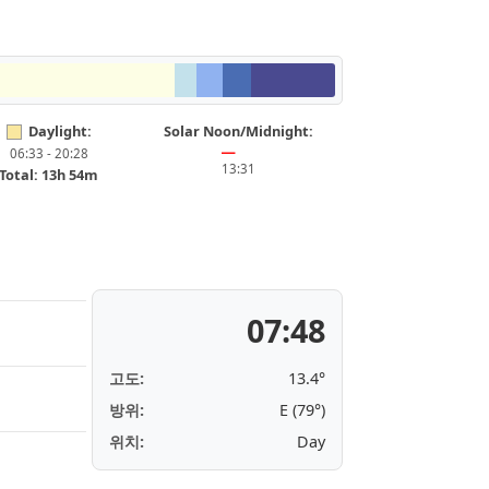
Daylight:
Solar Noon/Midnight:
06:33 - 20:28
━
13:31
Total: 13h 54m
07:48
고도:
13.4°
방위:
E (79°)
위치:
Day