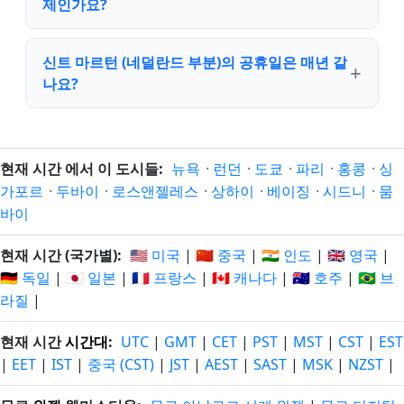
제인가요?
신트 마르턴 (네덜란드 부분)의 공휴일은 매년 같
나요?
현재 시간 에서 이 도시들:
뉴욕
·
런던
·
도쿄
·
파리
·
홍콩
·
싱
가포르
·
두바이
·
로스앤젤레스
·
상하이
·
베이징
·
시드니
·
뭄
바이
현재 시간 (국가별):
🇺🇸 미국
|
🇨🇳 중국
|
🇮🇳 인도
|
🇬🇧 영국
|
🇩🇪 독일
|
🇯🇵 일본
|
🇫🇷 프랑스
|
🇨🇦 캐나다
|
🇦🇺 호주
|
🇧🇷 브
라질
|
현재 시간
시간대
:
UTC
|
GMT
|
CET
|
PST
|
MST
|
CST
|
EST
|
EET
|
IST
|
중국 (CST)
|
JST
|
AEST
|
SAST
|
MSK
|
NZST
|