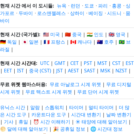
현재 시간 에서 이 도시들:
뉴욕
·
런던
·
도쿄
·
파리
·
홍콩
·
싱
가포르
·
두바이
·
로스앤젤레스
·
상하이
·
베이징
·
시드니
·
뭄
바이
현재 시간 (국가별):
🇺🇸 미국
|
🇨🇳 중국
|
🇮🇳 인도
|
🇬🇧 영국
|
🇩🇪 독일
|
🇯🇵 일본
|
🇫🇷 프랑스
|
🇨🇦 캐나다
|
🇦🇺 호주
|
🇧🇷 브
라질
|
현재 시간
시간대
:
UTC
|
GMT
|
CET
|
PST
|
MST
|
CST
|
EST
|
EET
|
IST
|
중국 (CST)
|
JST
|
AEST
|
SAST
|
MSK
|
NZST
|
무료
위젯
웹마스터용:
무료 아날로그 시계 위젯
|
무료 디지털
시계 위젯
|
무료 텍스트 시계 위젯
|
무료 단어 시계 위젯
유닉스 시간
|
알람
|
스톱워치
|
타이머
|
멀티 타이머
|
더 많
은 시간 도구
|
카운트다운 도구
|
시간대 변환기
|
날짜 변환기
|
기사
|
휴일
|
⏰ 시간 이해하기
|
☀️ 태양에 대해 알아보기
|
🌕 달에 대해 알아보기
|
🎉 공휴일 정보
|
🌐 시간대 정보