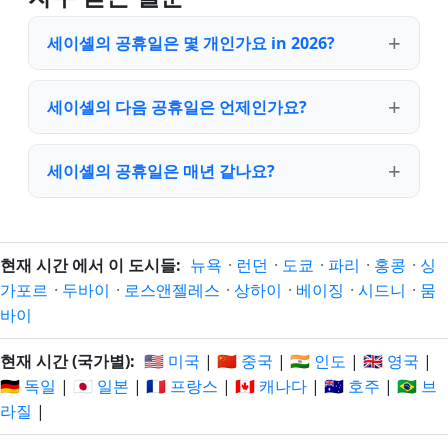
세이셸의 공휴일은 몇 개인가요 in 2026?
세이셸의 다음 공휴일은 언제인가요?
세이셸의 공휴일은 매년 같나요?
현재 시간 에서 이 도시들:
뉴욕
·
런던
·
도쿄
·
파리
·
홍콩
·
싱
가포르
·
두바이
·
로스앤젤레스
·
상하이
·
베이징
·
시드니
·
뭄
바이
현재 시간 (국가별):
🇺🇸 미국
|
🇨🇳 중국
|
🇮🇳 인도
|
🇬🇧 영국
|
🇩🇪 독일
|
🇯🇵 일본
|
🇫🇷 프랑스
|
🇨🇦 캐나다
|
🇦🇺 호주
|
🇧🇷 브
라질
|