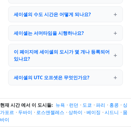
세이셸의 수도 시간은 어떻게 되나요?
세이셸는 서머타임을 시행하나요?
이 페이지에 세이셸의 도시가 몇 개나 등록되어
있나요?
세이셸의 UTC 오프셋은 무엇인가요?
현재 시간 에서 이 도시들:
뉴욕
·
런던
·
도쿄
·
파리
·
홍콩
·
싱
가포르
·
두바이
·
로스앤젤레스
·
상하이
·
베이징
·
시드니
·
뭄
바이