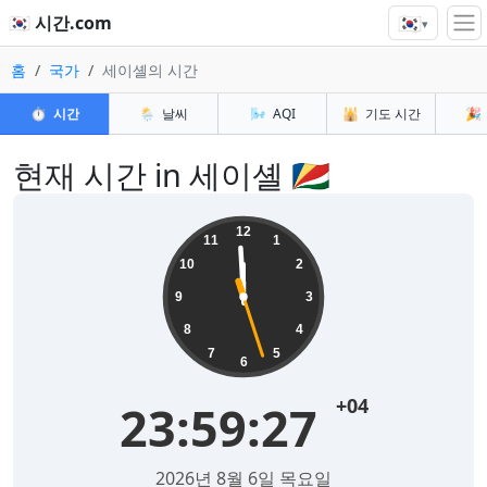
🇰🇷
🇰🇷 시간.com
▾
홈
국가
세이셸의 시간
⏱️
시간
🌦️
날씨
🌬️
AQI
🕌
기도 시간
🎉
현재 시간 in 세이셸 🇸🇨
12
11
1
10
2
9
3
8
4
7
5
6
+04
23:59:27
2026년 8월 6일 목요일