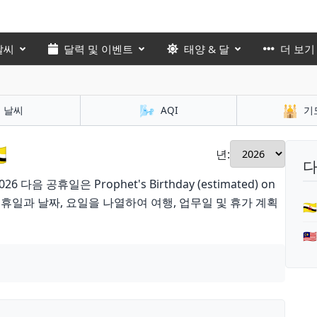
날씨
달력 및 이벤트
태양 & 달
더 보기
🌬️
🕌
날씨
AQI
기

년:
다
음 공휴일은 Prophet's Birthday (estimated) on
공휴일과 날짜, 요일을 나열하여 여행, 업무일 및 휴가 계획
🇧
