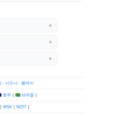
징
·
시드니
·
뭄바이
🇺 호주
|
🇧🇷 브라질
|
|
MSK
|
NZST
|