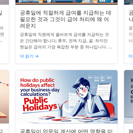
일
공휴일에 적절하게 급여를 지급하는 데
공
필요한 것과 그것이 급여 처리에 왜 어
나
려운지
어
공
니면
기
공휴일에 직원에게 올바르게 급여를 지급하는 것
니
니
은 간단해야 합니다; 휴무, 전액 지급, 끝. 하지만
는
그
현실은 급여의 가장 복잡한 부분 중 하나입니다. 계
질
약서, 근무 시간, 휴일 규칙이 달라지면 하나의 공
더 읽기
→
더
휴일이 준수 문제...
지
공휴일이 업무일 계산에 어떤 영향을 미
왜