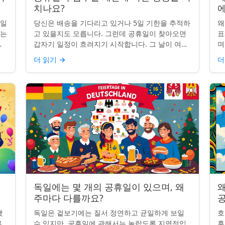
치나요?
무일
당신은 배송을 기다리고 있거나 5일 기한을 추적하
왜
받는
고 있을지도 모릅니다. 그런데 공휴일이 찾아오면
표
명
갑자기 일정이 흐려지기 시작합니다. 그 날이 여전
며
히 계산에 포함되나요? 업무일 계산을 할 때 공휴
일
더 읽기
→
더
일은 생각보다 더 중요...
iP
독일에는 몇 개의 공휴일이 있으며, 왜
왜
주마다 다를까요?
했
독일은 겉보기에는 질서 정연하고 균일하게 보일
호
른
수 있지만, 공휴일에 관해서는 놀랍도록 지역적입
휴