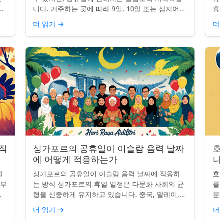
니
니다. 거주하는 곳에 따라 9일, 10일 또는 심지어
휴
이
13일의 공휴일이 포함될 수 있습니다. 왜 그런 걸
습
더 읽기
→
더
까요? 간단한 통찰...
왜
 직
싱가포르의 공휴일이 이슬람 음력 날짜
에 어떻게 적응하는가
나
될
싱가포르의 공휴일이 이슬람 음력 날짜에 적응하
호
일부
는 방식 싱가포르의 휴일 일정은 다문화 사회의 균
를
.
형을 신중하게 유지하고 있습니다. 중국, 말레이,
분
 연
인도, 서양 전통의 주요 축하 행사를 포함하여, 나
질
더 읽기
→
더
라의 다양성을 반영합니...
수