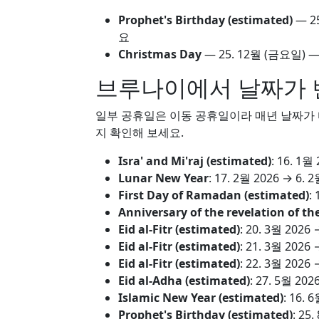
Prophet's Birthday (estimated)
—
2
요
Christmas Day
—
25. 12월
(금요일) —
브루나이에서 날짜가 
일부 공휴일은 이동 공휴일이라 매년 날짜가 다
지 확인해 보세요.
Isra' and Mi'raj (estimated)
:
16. 1월 
Lunar New Year
:
17. 2월 2026
→
6. 2
First Day of Ramadan (estimated)
:
Anniversary of the revelation of t
Eid al-Fitr (estimated)
:
20. 3월 2026
Eid al-Fitr (estimated)
:
21. 3월 2026
Eid al-Fitr (estimated)
:
22. 3월 2026
Eid al-Adha (estimated)
:
27. 5월 202
Islamic New Year (estimated)
:
16. 6
Prophet's Birthday (estimated)
:
25.