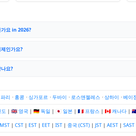
 in 2026?
언제인가요?
같나요?
·
파리
·
홍콩
·
싱가포르
·
두바이
·
로스앤젤레스
·
상하이
·
베이
 인도
|
🇬🇧 영국
|
🇩🇪 독일
|
🇯🇵 일본
|
🇫🇷 프랑스
|
🇨🇦 캐나다
|

MST
|
CST
|
EST
|
EET
|
IST
|
중국 (CST)
|
JST
|
AEST
|
SAST