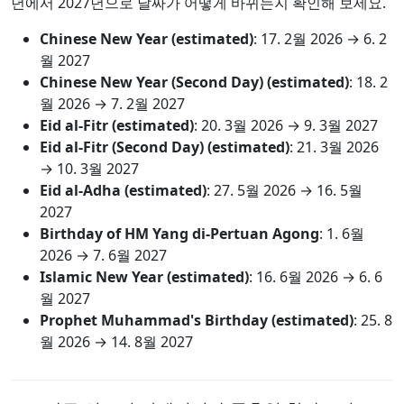
년에서 2027년으로 날짜가 어떻게 바뀌는지 확인해 보세요.
Chinese New Year (estimated)
:
17. 2월 2026
→
6. 2
월 2027
Chinese New Year (Second Day) (estimated)
:
18. 2
월 2026
→
7. 2월 2027
Eid al-Fitr (estimated)
:
20. 3월 2026
→
9. 3월 2027
Eid al-Fitr (Second Day) (estimated)
:
21. 3월 2026
→
10. 3월 2027
Eid al-Adha (estimated)
:
27. 5월 2026
→
16. 5월
2027
Birthday of HM Yang di-Pertuan Agong
:
1. 6월
2026
→
7. 6월 2027
Islamic New Year (estimated)
:
16. 6월 2026
→
6. 6
월 2027
Prophet Muhammad's Birthday (estimated)
:
25. 8
월 2026
→
14. 8월 2027