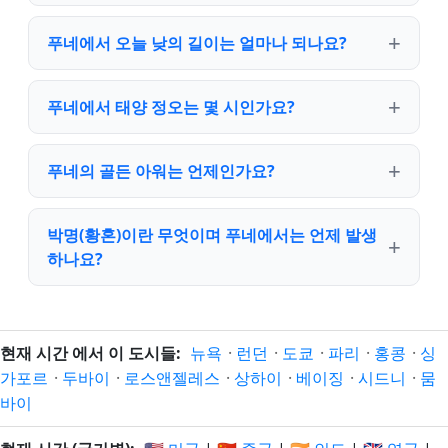
푸네에서 오늘 낮의 길이는 얼마나 되나요?
푸네에서 태양 정오는 몇 시인가요?
푸네의 골든 아워는 언제인가요?
박명(황혼)이란 무엇이며 푸네에서는 언제 발생
하나요?
현재 시간 에서 이 도시들:
뉴욕
·
런던
·
도쿄
·
파리
·
홍콩
·
싱
가포르
·
두바이
·
로스앤젤레스
·
상하이
·
베이징
·
시드니
·
뭄
바이