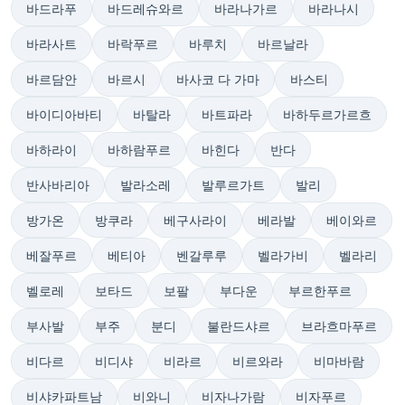
바드라푸
바드레슈와르
바라나가르
바라나시
바라사트
바락푸르
바루치
바르날라
바르담안
바르시
바사코 다 가마
바스티
바이디아바티
바탈라
바트파라
바하두르가르흐
바하라이
바하람푸르
바힌다
반다
반사바리아
발라소레
발루르가트
발리
방가온
방쿠라
베구사라이
베라발
베이와르
베잘푸르
베티아
벤갈루루
벨라가비
벨라리
벨로레
보타드
보팔
부다운
부르한푸르
부사발
부주
분디
불란드샤르
브라흐마푸르
비다르
비디샤
비라르
비르와라
비마바람
비샤카파트남
비와니
비자나가람
비자푸르