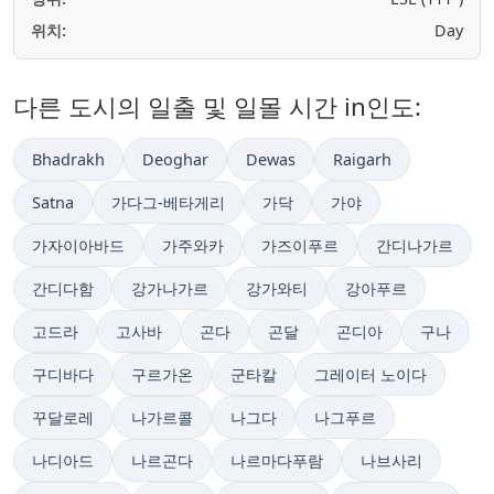
위치:
Day
다른 도시의 일출 및 일몰 시간 in인도:
Bhadrakh
Deoghar
Dewas
Raigarh
Satna
가다그-베타게리
가닥
가야
가자이아바드
가주와카
가즈이푸르
간디나가르
간디다함
강가나가르
강가와티
강아푸르
고드라
고사바
곤다
곤달
곤디아
구나
구디바다
구르가온
군타칼
그레이터 노이다
꾸달로레
나가르콜
나그다
나그푸르
나디아드
나르곤다
나르마다푸람
나브사리