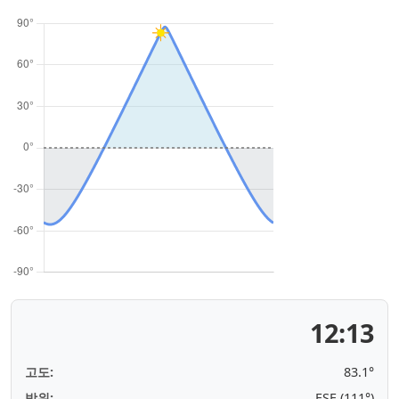
12:13
고도:
83.2°
방위:
ESE (111°)