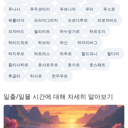
푸나사
푸두코타이
푸르니아
푸리
푸스로
퓌룰리야
프라야그라지
프로다투르
피로자바드
피자바드
필리비트
하누망가르
하르도이
하리드와르
하브라
하산
하자리바그
하지푸르
하트라스
하푸르
할드와니
할디아
할리사하르
호샤르푸르
호수르
호스페트
후글리
히사르
힌두푸르
일출/일몰 시간에 대해 자세히 알아보기