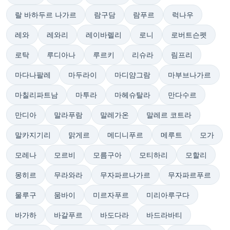
랄 바하두르 나가르
람구담
람푸르
럭나우
레와
레와리
레이바렐리
로니
로버트슨펫
로탁
루디아나
루르키
리슈라
림프리
마다나팔레
마두라이
마디얌그람
마부브나가르
마칠리파트남
마투라
마헤슈탈라
만다수르
만디아
말라푸람
말레가온
말레르 코트라
말카지기리
맑게르
메디니푸르
메루트
모가
모레나
모르비
모름구아
모티하리
모할리
몽히르
무라와라
무자파르나가르
무자파르푸르
물루구
뭄바이
미르자푸르
미리아루구다
바가하
바갈푸르
바도다라
바드라바티