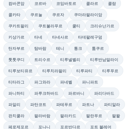
컴바콘암
코르바
코임바토르
콜라르
콜람
콜카타
쿠르눌
쿠르자
쿠마라팔라이암
쿠카트팔리
쿠트불라푸르
쿨티
크리슈난가르
키샹가르
타네
타네사르
타데팔레구덤
탄자부르
탐바람
테니
통크
툼쿠르
툿툿쿠디
트리수르
티루넬벨리
티루반남말라이
티루보티유르
티루치라팔리
티루파티
티루푸르
티타라그
파그와라
파네벨
파니파트
파니하티
파루크하바드
파르바니
파리다바드
파알리
파탄코트
파테푸르
파트나
파티알라
판치쿨라
팔라바람
팔라카드
팔란푸르
팔왈
페로제포르
포나니
포르반다르
포트 블레어