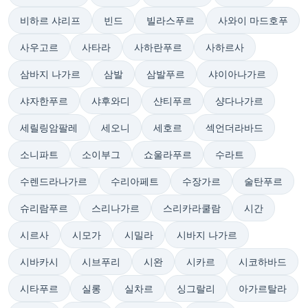
비하르 샤리프
빈드
빌라스푸르
사와이 마드호푸
사우고르
사타라
사하란푸르
사하르사
삼바지 나가르
삼발
삼발푸르
샤이아나가르
샤자한푸르
샤후와디
샨티푸르
샹다나가르
세릴링암팔레
세오니
세호르
섹언더라바드
소니파트
소이부그
쇼울라푸르
수라트
수렌드라나가르
수리아페트
수장가르
술탄푸르
슈리람푸르
스리나가르
스리카라쿨람
시간
시르사
시모가
시밀라
시바지 나가르
시바카시
시브푸리
시완
시카르
시코하바드
시타푸르
실롱
실차르
싱그랄리
아가르탈라