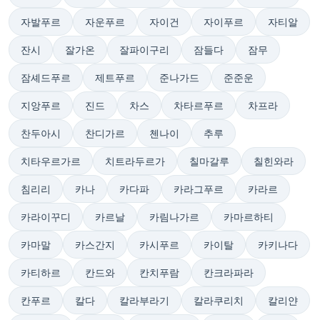
자발푸르
자운푸르
자이건
자이푸르
자티알
잔시
잘가온
잘파이구리
잠들다
잠무
잠셰드푸르
제트푸르
준나가드
준준운
지앙푸르
진드
차스
차타르푸르
차프라
찬두아시
찬디가르
첸나이
추루
치타우르가르
치트라두르가
칠마갈루
칠힌와라
침리리
카나
카다파
카라그푸르
카라르
카라이꾸디
카르날
카림나가르
카마르하티
카마말
카스간지
카시푸르
카이탈
카키나다
카티하르
칸드와
칸치푸람
칸크라파라
칸푸르
칼다
칼라부라기
칼라쿠리치
칼리얀