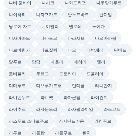
나비 뭄바이
나시크
나와드위프
나우랑가푸르
나이하티
나자프가르
난두르바르
난디알
낭로이 자트
네이벌리
넬로레
노이다
니자마바드
다나포르
다라시브
다르마바람
다르바한가
다르질링
다모
다방게레
단바드
달푸르
담담
데올리
데히리
델리
돔비블리
두르그
드로리아
드울리아
디마푸르
디브루가르흐
딘디굴
라니간지
라니벤누르
라니펫
라마군담
라이건지
라이추르
라자문드리
라자팔라이암
라즈코트
라즈푸르 소나르푸르
라지난드가온
라킴푸르
라투르
라틀람
라틀푸르
란치