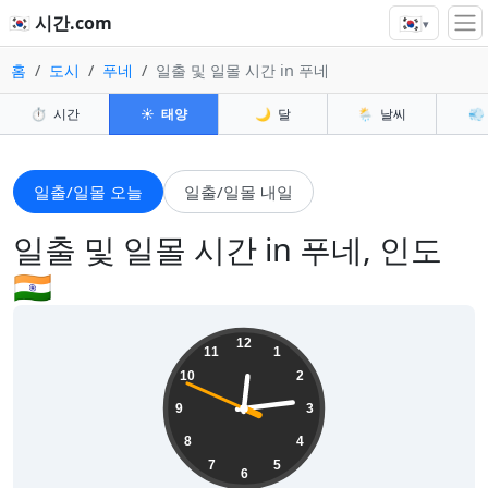
🇰🇷
🇰🇷 시간.com
▾
홈
도시
푸네
일출 및 일몰 시간 in 푸네
⏱️
시간
☀️
태양
🌙
달
🌦️
날씨
💨
일출/일몰 오늘
일출/일몰 내일
일출 및 일몰 시간 in 푸네, 인도
🇮🇳
12:13:51
12
11
1
10
2
9
3
8
4
7
5
6