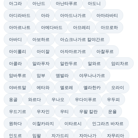
아그라
아난드
아난타푸르
아도니
아디라바드
아라
아마드나가르
아마라바티
아마르나트
아메다바드
아므레리
아므로하
아바디
아보하르
아쇼크나가르 칼야간르
아이롤리
아이잘
아자마르가르
아찰푸르
아콜라
알라푸자
알란두르
알와르
암리차르
암바투르
암부
앰발라
야무나나가르
야바트말
에타와
엘로레
옐라한카
오라이
옹골
와르다
우나오
우다이푸르
우두피
우드기르
우자인
우티
우팔 칼란
운율
원하다
이찰카라지
이타르시
인그라즈 바자르
인도르
임팔
자가드리
자마나가
자무리아