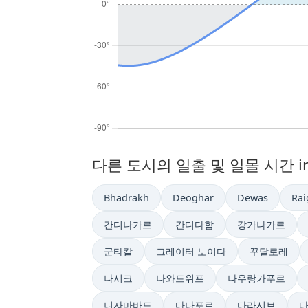
다른 도시의 일출 및 일몰 시간 i
Bhadrakh
Deoghar
Dewas
Rai
간디나가르
간디다함
강가나가르
군타칼
그레이터 노이다
꾸달로레
나시크
나와드위프
나우랑가푸르
니자마바드
다나포르
다라시브