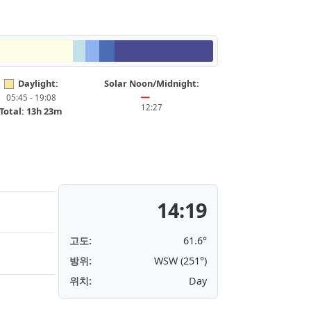
Daylight:
Solar Noon/Midnight:
05:45 - 19:08
━
12:27
Total: 13h 23m
14:19
고도:
61.6°
방위:
WSW (251°)
위치:
Day