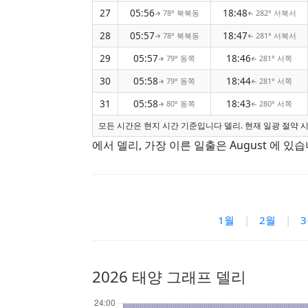
27
05:56
18:48
78° 북북동
282° 서북서
↑
↑
28
05:57
18:47
78° 북북동
281° 서북서
↑
↑
29
05:57
18:46
79° 동쪽
281° 서쪽
↑
↑
30
05:58
18:44
79° 동쪽
281° 서쪽
↑
↑
31
05:58
18:43
80° 동쪽
280° 서쪽
↑
↑
모든 시간은 현지 시간 기준입니다 델리. 현재 일광 절약 시
에서 델리, 가장 이른 일출은 August 에 있습니
1월
|
2월
|
2026 태양 그래프 델리