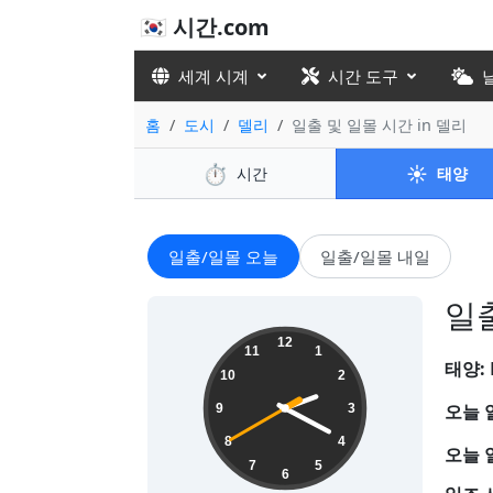
🇰🇷 시간.com
세계 시계
시간 도구
홈
도시
델리
일출 및 일몰 시간 in 델리
⏱️
☀️
시간
태양
일출/일몰 오늘
일출/일몰 내일
일출
14:19:41
12
11
1
태양:
10
2
오늘 
9
3
8
4
오늘 
7
5
6