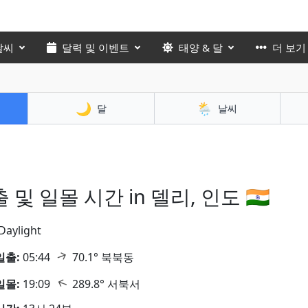
날씨
달력 및 이벤트
태양 & 달
더 보기
🌙
🌦️
달
날씨
 및 일몰 시간 in 델리, 인도 🇮🇳
Daylight
↑
일출:
05:44
70.1° 북북동
↑
일몰:
19:09
289.8° 서북서