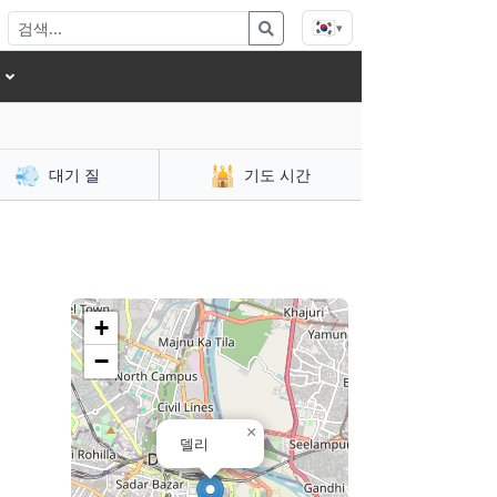
🇰🇷
▾
💨
🕌
대기 질
기도 시간
+
−
×
델리