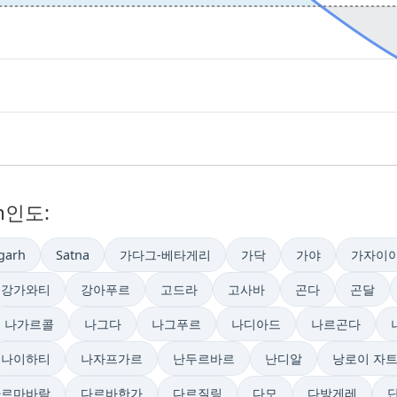
n인도:
garh
Satna
가다그-베타게리
가닥
가야
가자이
강가와티
강아푸르
고드라
고사바
곤다
곤달
나가르콜
나그다
나그푸르
나디아드
나르곤다
나이하티
나자프가르
난두르바르
난디알
낭로이 자
다르마바람
다르바한가
다르질링
다모
다방게레