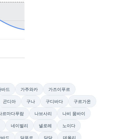
아바드
가주와카
가즈이푸르
곤디아
구나
구디바다
구르가온
나르마다푸람
나브사리
나비 뭄바이
트
네이벌리
넬로레
노이다
단바드
달푸르
담담
데올리