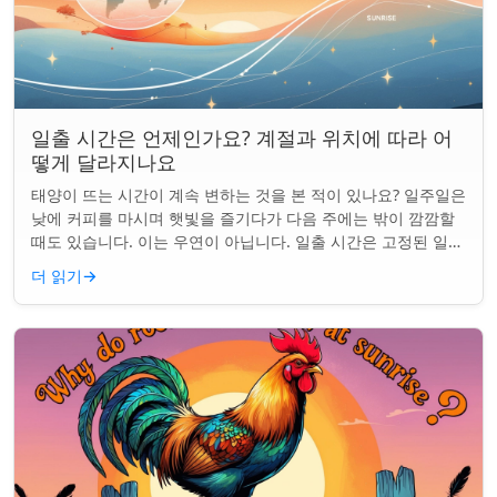
일출 시간은 언제인가요? 계절과 위치에 따라 어
떻게 달라지나요
태양이 뜨는 시간이 계속 변하는 것을 본 적이 있나요? 일주일은
낮에 커피를 마시며 햇빛을 즐기다가 다음 주에는 밖이 깜깜할
때도 있습니다. 이는 우연이 아닙니다. 일출 시간은 고정된 일정
이 아니며 계절과 지구상의 ...
더 읽기
→