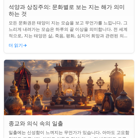
석양과 상징주의: 문화별로 보는 지는 해가 의미
하는 것
모든 문화권은 태양이 지는 모습을 보고 무언가를 느낍니다. 그
느리게 내려가는 모습은 하루의 끝 이상을 의미합니다. 전 세계
적으로, 지는 태양은 삶, 죽음, 평화, 심지어 희망과 관련된 의미
를 갖게 되었습니다. 같은...
더 읽기
→
종교와 의식 속의 일출
일출에는 신성함이 느껴지는 무언가가 있습니다. 아마도 고요함