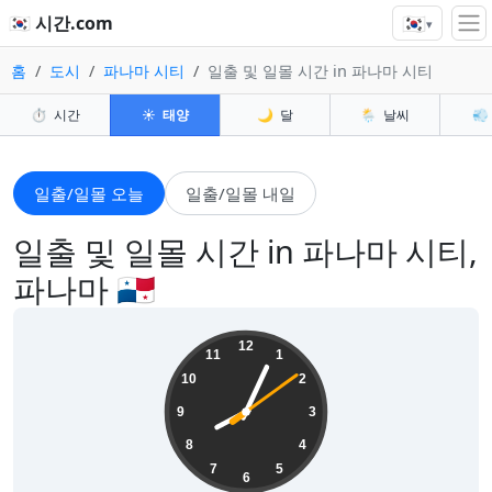
🇰🇷
🇰🇷 시간.com
▾
홈
도시
파나마 시티
일출 및 일몰 시간 in 파나마 시티
⏱️
시간
☀️
태양
🌙
달
🌦️
날씨
💨
일출/일몰 오늘
일출/일몰 내일
일출 및 일몰 시간 in 파나마 시티,
파나마 🇵🇦
08:04:11
12
11
1
10
2
9
3
8
4
7
5
6