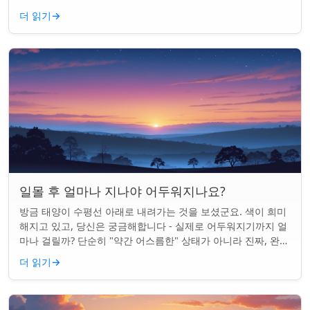
타이밍의 문제입니다. 태양은 지...
더 읽기
→
일몰 후 얼마나 지나야 어두워지나요?
방금 태양이 수평선 아래로 내려가는 것을 보셨군요. 색이 희미
해지고 있고, 당신은 궁금해합니다 - 실제로 어두워지기까지 얼
마나 걸릴까? 단순히 "약간 어스름한" 상태가 아니라 진짜, 완전
한 밤이 되는 것. 알고 보니...
더 읽기
→