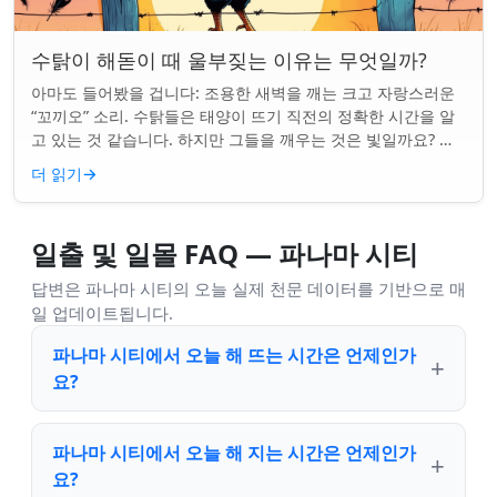
수탉이 해돋이 때 울부짖는 이유는 무엇일까?
아마도 들어봤을 겁니다: 조용한 새벽을 깨는 크고 자랑스러운
“꼬끼오” 소리. 수탉들은 태양이 뜨기 직전의 정확한 시간을 알
고 있는 것 같습니다. 하지만 그들을 깨우는 것은 빛일까요? 아
니면 더 깊은 무언가일까요? ...
더 읽기
→
일출 및 일몰 FAQ — 파나마 시티
답변은 파나마 시티의 오늘 실제 천문 데이터를 기반으로 매
일 업데이트됩니다.
파나마 시티에서 오늘 해 뜨는 시간은 언제인가
요?
파나마 시티에서 오늘 해 지는 시간은 언제인가
요?