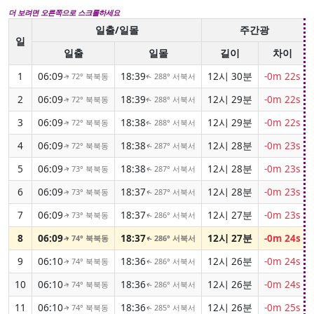
더 보려면 오른쪽으로 스크롤하세요
일출/일몰
주간광
일
일출
일몰
길이
차이
1
06:09
18:39
12시 30분
-0m 22s
72° 북북동
288° 서북서
↑
↑
2
06:09
18:39
12시 29분
-0m 22s
72° 북북동
288° 서북서
↑
↑
3
06:09
18:38
12시 29분
-0m 22s
72° 북북동
288° 서북서
↑
↑
4
06:09
18:38
12시 28분
-0m 23s
72° 북북동
287° 서북서
↑
↑
5
06:09
18:38
12시 28분
-0m 23s
73° 북북동
287° 서북서
↑
↑
6
06:09
18:37
12시 28분
-0m 23s
73° 북북동
287° 서북서
↑
↑
7
06:09
18:37
12시 27분
-0m 23s
73° 북북동
286° 서북서
↑
↑
8
06:09
18:37
12시 27분
-0m 24s
74° 북북동
286° 서북서
↑
↑
9
06:10
18:36
12시 26분
-0m 24s
74° 북북동
286° 서북서
↑
↑
10
06:10
18:36
12시 26분
-0m 24s
74° 북북동
286° 서북서
↑
↑
11
06:10
18:36
12시 26분
-0m 25s
74° 북북동
285° 서북서
↑
↑