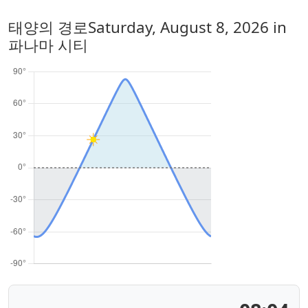
태양의 경로
Saturday, August 8, 2026
in
파나마 시티