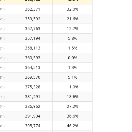
362,371
32.0%
7° )
359,592
21.6%
7° )
357,763
12.7%
9° )
357,194
5.8%
3° )
358,113
1.5%
5° )
360,593
0.0%
2° )
364,513
1.3%
6° )
369,570
5.1%
6° )
375,328
11.0%
9° )
381,291
18.6%
6° )
386,962
27.2%
0° )
391,904
36.6%
2° )
395,774
46.2%
4° )