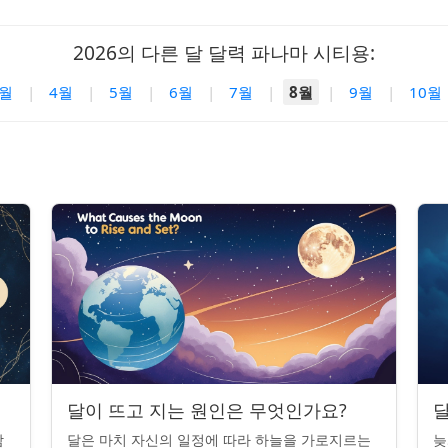
2026의 다른 달 달력 파나마 시티용:
3월
|
4월
|
5월
|
6월
|
7월
|
8월
|
9월
|
10월
달이 뜨고 지는 원인은 무엇인가요?
달
밤
달은 마치 자신의 일정에 따라 하늘을 가로지르는
늦