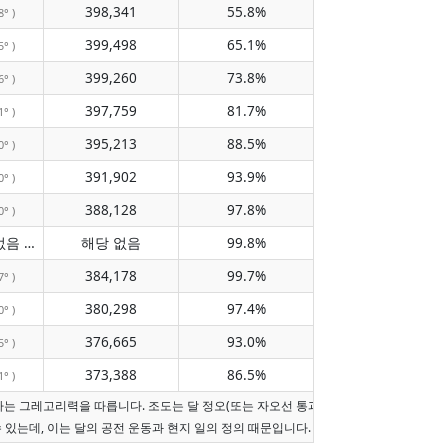
398,341
55.8%
8° )
399,498
65.1%
5° )
399,260
73.8%
6° )
397,759
81.7%
1° )
395,213
88.5%
0° )
391,902
93.9%
0° )
388,128
97.8%
0° )
자오선 통과 없음
해당 없음
99.8%
( 해당 없음 )
384,178
99.7%
7° )
380,298
97.4%
0° )
376,665
93.0%
5° )
373,388
86.5%
1° )
짜는 그레고리력을 따릅니다. 조도는 달 정오(또는 자오선 통과가 오늘이 아니면 현지 
수 있는데, 이는 달의 공전 운동과 현지 일의 정의 때문입니다.