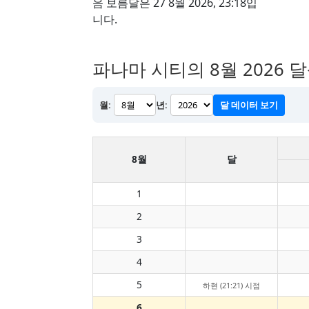
음 보름달은 27 8월 2026, 23:18입
니다.
파나마 시티의 8월 2026 
월:
년:
달 데이터 보기
8월
달
1
2
3
4
5
하현 (21:21) 시점
6