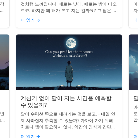
조각
것처럼 느껴집니다. 때로는 낮에, 때로는 밤에 떠오
아
나타
르죠. 하지만 왜 해가 뜨고 지는 걸까요? 그 답은 단
자
니
순히 달에 관한 것이 아니라 우리에 관한 것입니다.
부
더 읽기
→
더
핵심 통찰:...
치
계산기 없이 달이 지는 시간을 예측할
달
수 있을까?
인
아
 변
로
달이 수평선 쪽으로 내려가는 것을 보고, - 내일 언
을
같
제 사라질지 추측할 수 있을까? 가까이 가기 위해
있습
도
차트나 앱이 필요하지 않다. 약간의 인식과 간단한
매
요령만 있으면 된다. 주요 통찰력: 오늘의 달 뜨는
더 읽기
→
더