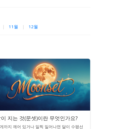
|
11월
|
12월
이 지는 것(문셋)이란 무엇인가요?
게까지 깨어 있거나 일찍 일어나면 달이 수평선