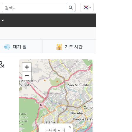
🇰🇷
▾
💨
🕌
대기 질
기도 시간
&
+
−
×
파나마 시티