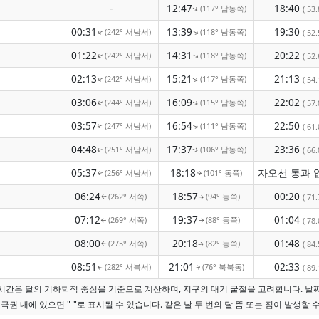
-
12:47
18:40
(117° 남동쪽)
( 53.
↑
00:31
13:39
19:30
(242° 서남서)
(118° 남동쪽)
↑
↑
( 52.
01:22
14:31
20:22
(242° 서남서)
(118° 남동쪽)
↑
↑
( 52.
02:13
15:21
21:13
(242° 서남서)
(117° 남동쪽)
↑
( 54.
↑
03:06
16:09
22:02
(244° 서남서)
(115° 남동쪽)
( 57.
↑
↑
03:57
16:54
22:50
(247° 서남서)
(111° 남동쪽)
( 61.
↑
↑
04:48
17:37
23:36
(251° 서남서)
(106° 남동쪽)
( 66.
↑
↑
05:37
18:18
(256° 서남서)
(101° 동쪽)
↑
↑
06:24
18:57
00:20
(262° 서쪽)
(94° 동쪽)
( 71.
↑
↑
07:12
19:37
01:04
(269° 서쪽)
(88° 동쪽)
( 78.
↑
↑
08:00
20:18
01:48
(275° 서쪽)
(82° 동쪽)
( 84.
↑
↑
08:51
21:01
02:33
(282° 서북서)
(76° 북북동)
( 89.
↑
↑
짐 시간은 달의 기하학적 중심을 기준으로 계산하며, 지구의 대기 굴절을 고려합니다. 날
극권 내에 있으면 "-"로 표시될 수 있습니다. 같은 날 두 번의 달 뜸 또는 짐이 발생할 