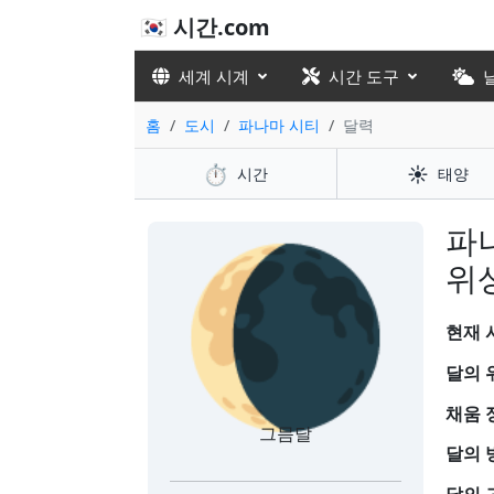
🇰🇷 시간.com
세계 시계
시간 도구
홈
도시
파나마 시티
달력
⏱️
☀️
시간
태양
🌘
파
위
현재 시
달의 
채움 
그믐달
달의 