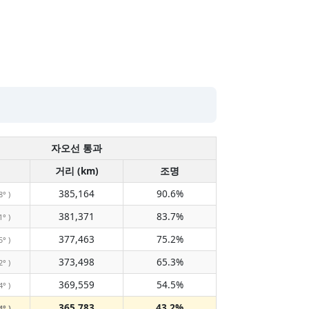
자오선 통과
거리 (km)
조명
385,164
90.6%
8° )
381,371
83.7%
1° )
377,463
75.2%
5° )
373,498
65.3%
2° )
369,559
54.5%
4° )
365,783
43.2%
4° )