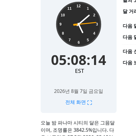
달의 
05:08:15
12
11
1
달 거
10
2
9
3
다음 
8
4
다음 
7
5
6
다음 
05:08:15
다음 
EST
2026년 8월 7일 금요일
⛶
전체 화면
오늘 밤 파나마 시티의 달은 그믐달
이며, 조명률은 3842.5%입니다. 다