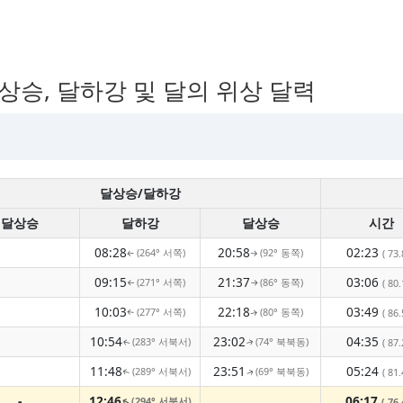
달상승, 달하강 및 달의 위상 달력
달상승/달하강
달상승
달하강
달상승
시간
08:28
20:58
02:23
(264° 서쪽)
(92° 동쪽)
( 73.
↑
↑
09:15
21:37
03:06
(271° 서쪽)
(86° 동쪽)
( 80.
↑
↑
10:03
22:18
03:49
(277° 서쪽)
(80° 동쪽)
( 86.
↑
↑
10:54
23:02
04:35
(283° 서북서)
(74° 북북동)
( 87.
↑
↑
11:48
23:51
05:24
(289° 서북서)
(69° 북북동)
( 81.
↑
↑
-
12:46
06:17
(294° 서북서)
( 76.
↑