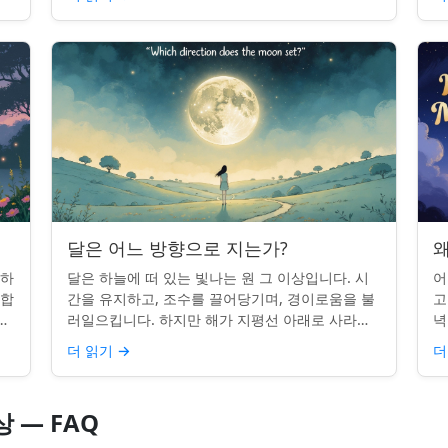
시간을 알고...
달은 어느 방향으로 지는가?
왜
 하
달은 하늘에 떠 있는 빛나는 원 그 이상입니다. 시
어
단합
간을 유지하고, 조수를 끌어당기며, 경이로움을 불
고
적
러일으킵니다. 하지만 해가 지평선 아래로 사라질
녁
쉽지
때, 당신은 한 번쯤 멈춰서 물어본 적이 있나요: 그
취
더 읽기
→
더
곳은 어디일까? ...
있
 — FAQ