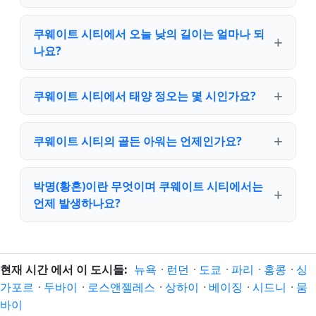
쿠웨이트 시티에서 오늘 낮의 길이는 얼마나 되
나요?
쿠웨이트 시티에서 태양 정오는 몇 시인가요?
쿠웨이트 시티의 골든 아워는 언제인가요?
박명(황혼)이란 무엇이며 쿠웨이트 시티에서는
언제 발생하나요?
현재 시간 에서 이 도시들:
뉴욕
·
런던
·
도쿄
·
파리
·
홍콩
·
싱
가포르
·
두바이
·
로스앤젤레스
·
상하이
·
베이징
·
시드니
·
뭄
바이