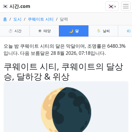
🇰🇷
🇰🇷 시간.com
▾
홈
도시
쿠웨이트 시티
달력
⏱️
시간
☀️
태양
🌙
달
🌦️
날씨
💨
오늘 밤 쿠웨이트 시티의 달은 막달이며, 조명률은 6480.3%
입니다. 다음 보름달은 28 8월 2026, 07:18입니다.
쿠웨이트 시티, 쿠웨이트의 달상
승, 달하강 & 위상
🌘