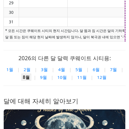
29
30
31
* 모든 시간은 쿠웨이트 시티의 현지 시간입니다. 달 뜸과 짐 시간은 달의 기하학
달 뜸 또는 짐이 해당 현지 날짜에 발생하지 않거나, 달이 북극권 내에 있으면 "-"로
2026의 다른 달 달력 쿠웨이트 시티용:
1월
|
2월
|
3월
|
4월
|
5월
|
6월
|
7월
|
8월
|
9월
|
10월
|
11월
|
12월
달에 대해 자세히 알아보기