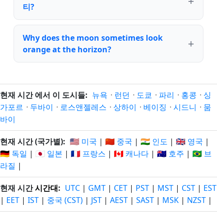
티?
Why does the moon sometimes look
orange at the horizon?
현재 시간 에서 이 도시들:
뉴욕
·
런던
·
도쿄
·
파리
·
홍콩
·
싱
가포르
·
두바이
·
로스앤젤레스
·
상하이
·
베이징
·
시드니
·
뭄
바이
현재 시간 (국가별):
🇺🇸 미국
|
🇨🇳 중국
|
🇮🇳 인도
|
🇬🇧 영국
|
🇩🇪 독일
|
🇯🇵 일본
|
🇫🇷 프랑스
|
🇨🇦 캐나다
|
🇦🇺 호주
|
🇧🇷 브
라질
|
현재 시간
시간대
:
UTC
|
GMT
|
CET
|
PST
|
MST
|
CST
|
EST
|
EET
|
IST
|
중국 (CST)
|
JST
|
AEST
|
SAST
|
MSK
|
NZST
|