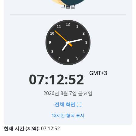
그믐달
07:12:52
12
11
1
10
2
9
3
8
4
7
5
6
GMT+3
07:12:52
2026년 8월 7일 금요일
⛶
전체 화면
12시간 형식 표시
현재 시간 (지역):
07:12:52