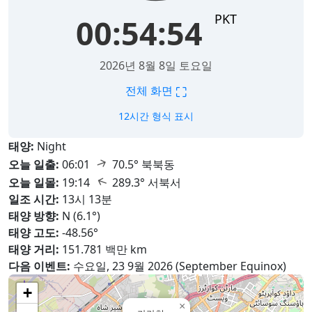
PKT
00:54:55
2026년 8월 8일 토요일
⛶
전체 화면
12시간 형식 표시
태양:
Night
↑
오늘 일출:
06:01
70.5° 북북동
↑
오늘 일몰:
19:14
289.3° 서북서
일조 시간:
13시 13분
태양 방향:
N (6.1°)
태양 고도:
-48.56°
태양 거리:
151.781 백만 km
다음 이벤트:
수요일, 23 9월 2026 (September Equinox)
+
×