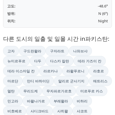
고도:
-48.6°
방위:
N (6°)
위치:
Night
다른 도시의 일출 및 일몰 시간 in파키스탄:
고자
구드란왈라
구자라트
나와브샤
뉴미르푸르
다두
다스카 칼란
데라 가즈이 칸
데라 이스마일 칸
라르카나
라왈푸르니
라호르
마르단
만디 바하이딘
말리르 군사기지
매트리스
멀탄
무리드케
무자파르가르흐
미르푸르 카스
민고라
바왈나가르
부레왈라
비하리
비흐베르
사디크바드
사히왈
샤코트