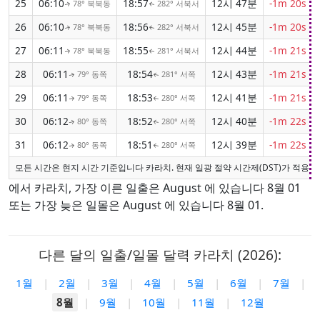
25
06:10
18:57
12시 47분
-1m 20s
78° 북북동
282° 서북서
↑
↑
26
06:10
18:56
12시 45분
-1m 20s
78° 북북동
282° 서북서
↑
↑
27
06:11
18:55
12시 44분
-1m 21s
78° 북북동
281° 서북서
↑
↑
28
06:11
18:54
12시 43분
-1m 21s
79° 동쪽
281° 서쪽
↑
↑
29
06:11
18:53
12시 41분
-1m 21s
79° 동쪽
280° 서쪽
↑
↑
30
06:12
18:52
12시 40분
-1m 22s
80° 동쪽
280° 서쪽
↑
↑
31
06:12
18:51
12시 39분
-1m 22s
80° 동쪽
280° 서쪽
↑
↑
모든 시간은 현지 시간 기준입니다 카라치. 현재 일광 절약 시간제(DST)가 적용되
에서 카라치, 가장 이른 일출은 August 에 있습니다 8월 01
또는 가장 늦은 일몰은 August 에 있습니다 8월 01.
다른 달의 일출/일몰 달력 카라치 (2026):
1월
|
2월
|
3월
|
4월
|
5월
|
6월
|
7월
|
8월
|
9월
|
10월
|
11월
|
12월