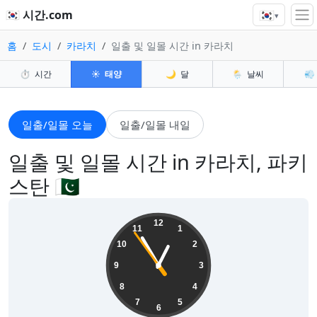
🇰🇷
🇰🇷 시간.com
▾
홈
도시
카라치
일출 및 일몰 시간 in 카라치
⏱️
시간
☀️
태양
🌙
달
🌦️
날씨
💨
일출/일몰 오늘
일출/일몰 내일
일출 및 일몰 시간 in 카라치, 파키
스탄 🇵🇰
00:54:55
12
11
1
10
2
9
3
8
4
7
5
6