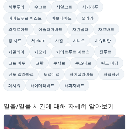
셰쿠푸라
수크르
시알코트
시카라푸
아마드푸르 이스트
아보타바드
오카라
와지르아드
이슬라마바드
자란왈라
자코바드
장 사드
제elum
차왈
치니오
치슈티안
카말리아
카모케
카이르푸르 미르스
칸푸르
코트 아두
코핫
쿠샤브
쿠즈다르
탄도 아담
탄도 알라하르
토르데르
파이잘라바드
파크파탄
페샤워
하이데라바드
하피자바드
일출/일몰 시간에 대해 자세히 알아보기