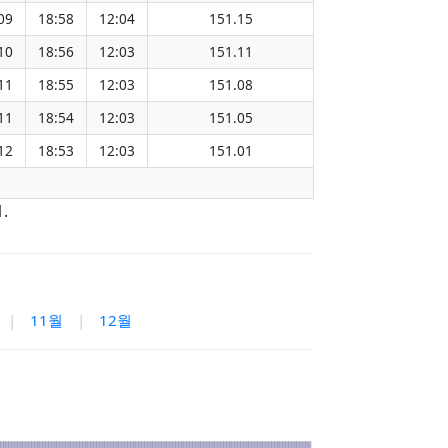
09
18:58
12:04
151.15
10
18:56
12:03
151.11
11
18:55
12:03
151.08
11
18:54
12:03
151.05
12
18:53
12:03
151.01
.
|
11월
|
12월