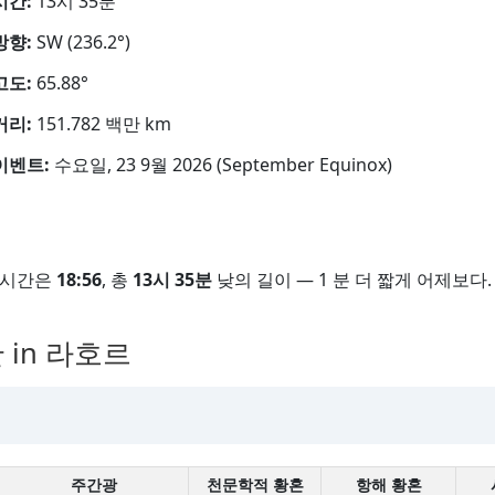
시간:
13시 35분
방향:
SW (236.2°)
고도:
65.88°
거리:
151.782 백만 km
이벤트:
수요일, 23 9월 2026 (September Equinox)
 시간은
18:56
, 총
13시 35분
낮의 길이 — 1 분 더 짧게 어제보다.
 in 라호르
주간광
천문학적 황혼
항해 황혼