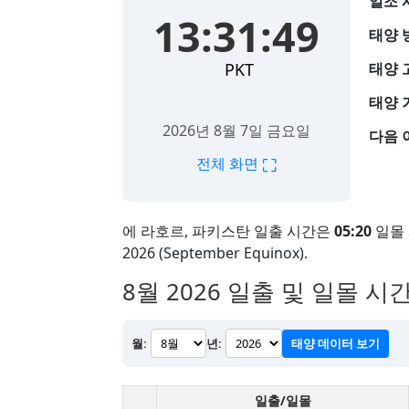
일조 
13:31:50
태양 
PKT
태양 
태양 
2026년 8월 7일 금요일
다음 
⛶
전체 화면
에 라호르, 파키스탄 일출 시간은
05:20
일몰
2026 (September Equinox).
8월 2026
일출 및 일몰 시간
월:
년:
태양 데이터 보기
일출/일몰