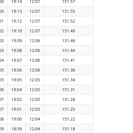
00
19:14
12:07
151.57
00
19:13
12:07
151.55
01
19:12
12:07
151.52
02
19:10
12:07
151.49
03
19:09
12:06
151.46
03
19:08
12:06
151.44
04
19:07
12:06
151.41
05
19:06
12:06
151.38
05
19:05
12:05
151.34
06
19:04
12:05
151.31
07
19:02
12:05
151.28
07
19:01
12:05
151.25
08
19:00
12:04
151.22
09
18:59
12:04
151.18