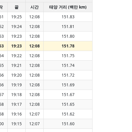
작
끝
시간
태양 거리 (백만 km)
51
19:25
12:08
151.83
52
19:24
12:08
151.81
53
19:23
12:08
151.80
53
19:23
12:08
151.78
54
19:22
12:08
151.75
55
19:21
12:08
151.74
56
19:20
12:08
151.72
56
19:19
12:08
151.69
57
19:18
12:08
151.67
58
19:17
12:08
151.65
58
19:16
12:07
151.62
00
19:15
12:07
151.60