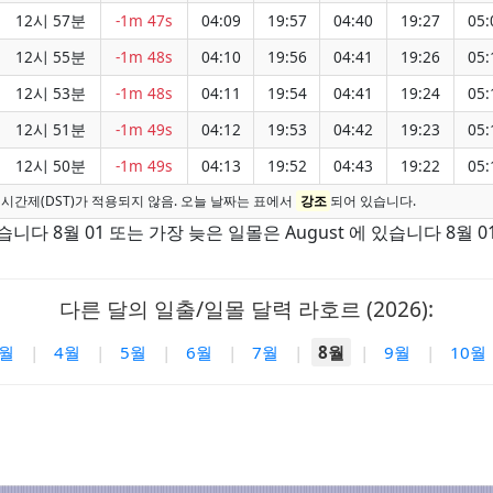
12시 57분
-1m 47s
04:09
19:57
04:40
19:27
05:
12시 55분
-1m 48s
04:10
19:56
04:41
19:26
05:
12시 53분
-1m 48s
04:11
19:54
04:41
19:24
05:
12시 51분
-1m 49s
04:12
19:53
04:42
19:23
05:
12시 50분
-1m 49s
04:13
19:52
04:43
19:22
05:
 시간제(DST)가 적용되지 않음. 오늘 날짜는 표에서
강조
되어 있습니다.
습니다 8월 01 또는 가장 늦은 일몰은 August 에 있습니다 8월 01
다른 달의 일출/일몰 달력 라호르 (2026):
3월
|
4월
|
5월
|
6월
|
7월
|
8월
|
9월
|
10월