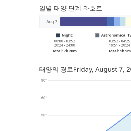
일별 태양 단계 라호르
Aug 7
Night:
Astronomical Tw
00:00 - 03:52
03:52 - 04:25
20:24 - 24:00
19:51 - 20:24
Total: 7h 28m
Total: 1h 5m
태양의 경로
Friday, August 7, 