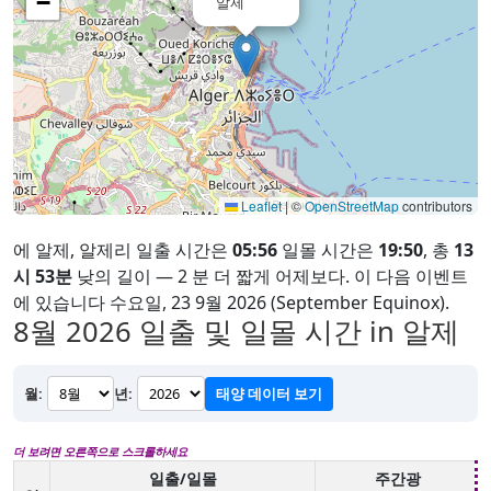
−
알제
Leaflet
|
©
OpenStreetMap
contributors
에 알제, 알제리 일출 시간은
05:56
일몰 시간은
19:50
, 총
13
시 53분
낮의 길이 — 2 분 더 짧게 어제보다. 이 다음 이벤트
에 있습니다 수요일, 23 9월 2026 (September Equinox).
8월 2026
일출 및 일몰 시간 in 알제
월:
년:
태양 데이터 보기
더 보려면 오른쪽으로 스크롤하세요
일출/일몰
주간광