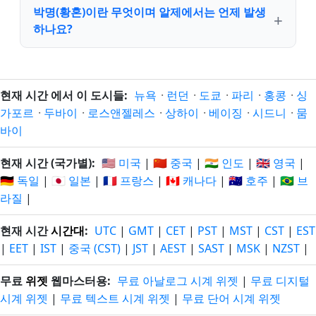
박명(황혼)이란 무엇이며 알제에서는 언제 발생
하나요?
현재 시간 에서 이 도시들:
뉴욕
·
런던
·
도쿄
·
파리
·
홍콩
·
싱
가포르
·
두바이
·
로스앤젤레스
·
상하이
·
베이징
·
시드니
·
뭄
바이
현재 시간 (국가별):
🇺🇸 미국
|
🇨🇳 중국
|
🇮🇳 인도
|
🇬🇧 영국
|
🇩🇪 독일
|
🇯🇵 일본
|
🇫🇷 프랑스
|
🇨🇦 캐나다
|
🇦🇺 호주
|
🇧🇷 브
라질
|
현재 시간
시간대
:
UTC
|
GMT
|
CET
|
PST
|
MST
|
CST
|
EST
|
EET
|
IST
|
중국 (CST)
|
JST
|
AEST
|
SAST
|
MSK
|
NZST
|
무료
위젯
웹마스터용:
무료 아날로그 시계 위젯
|
무료 디지털
시계 위젯
|
무료 텍스트 시계 위젯
|
무료 단어 시계 위젯