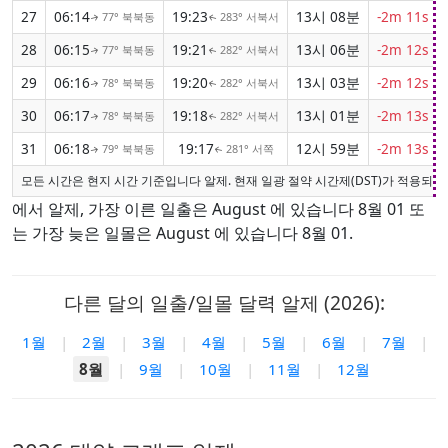
27
06:14
19:23
13시 08분
-2m 11s
77° 북북동
283° 서북서
↑
↑
28
06:15
19:21
13시 06분
-2m 12s
77° 북북동
282° 서북서
↑
↑
29
06:16
19:20
13시 03분
-2m 12s
78° 북북동
282° 서북서
↑
↑
30
06:17
19:18
13시 01분
-2m 13s
78° 북북동
282° 서북서
↑
↑
31
06:18
19:17
12시 59분
-2m 13s
79° 북북동
281° 서쪽
↑
↑
모든 시간은 현지 시간 기준입니다 알제. 현재 일광 절약 시간제(DST)가 적용되지
에서 알제, 가장 이른 일출은 August 에 있습니다 8월 01 또
는 가장 늦은 일몰은 August 에 있습니다 8월 01.
다른 달의 일출/일몰 달력 알제 (2026):
1월
|
2월
|
3월
|
4월
|
5월
|
6월
|
7월
|
8월
|
9월
|
10월
|
11월
|
12월