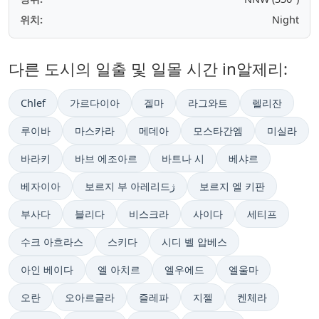
위치:
Night
다른 도시의 일출 및 일몰 시간 in알제리:
Chlef
가르다이아
겔마
라그와트
렐리잔
루이바
마스카라
메데아
모스타간엠
미실라
바라키
바브 에조아르
바트나 시
베샤르
베자이아
보르지 부 아레리드ژ
보르지 엘 키판
부사다
블리다
비스크라
사이다
세티프
수크 아흐라스
스키다
시디 벨 압베스
아인 베이다
엘 아치르
엘우에드
엘울마
오란
오아르글라
즐레파
지젤
켄체라