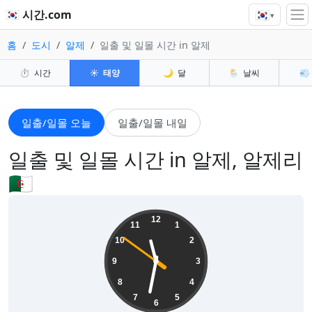
🇰🇷
🇰🇷 시간.com
▾
홈
도시
알제
일출 및 일몰 시간 in 알제
⏱️
시간
☀️
태양
🌙
달
🌦️
날씨
💨
일출/일몰 오늘
일출/일몰 내일
일출 및 일몰 시간 in 알제, 알제리
🇩🇿
23:31:53
12
11
1
10
2
9
3
8
4
7
5
6