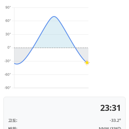
23:31
고도:
-33.2°
방위:
NNW (336°)