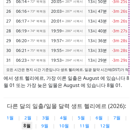
25
06:14
20:05
13시 50분
-3m 25s
72° 북북동
287° 서북서
↑
↑
26
06:16
20:03
13시 47분
-3m 26s
73° 북북동
287° 서북서
↑
↑
27
06:17
20:01
13시 43분
-3m 26s
74° 북북동
286° 서북서
↑
↑
28
06:19
19:59
13시 40분
-3m 27s
74° 북북동
286° 서북서
↑
↑
29
06:20
19:57
13시 36분
-3m 28s
75° 북북동
285° 서북서
↑
↑
30
06:21
19:55
13시 33분
-3m 28s
75° 북북동
284° 서북서
↑
↑
31
06:23
19:53
13시 29분
-3m 29s
76° 북북동
284° 서북서
↑
↑
모든 시간은 현지 시간 기준입니다 생트 헬리에르. 일광 절약 시간제(DST)가 적용
에서 생트 헬리에르, 가장 이른 일출은 August 에 있습니다 8
월 01 또는 가장 늦은 일몰은 August 에 있습니다 8월 01.
다른 달의 일출/일몰 달력 생트 헬리에르 (2026):
1월
|
2월
|
3월
|
4월
|
5월
|
6월
|
7월
|
8월
|
9월
|
10월
|
11월
|
12월