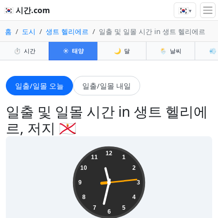
🇰🇷
🇰🇷 시간.com
▾
홈
도시
생트 헬리에르
일출 및 일몰 시간 in 생트 헬리에르
⏱️
시간
☀️
태양
🌙
달
🌦️
날씨
💨
일출/일몰 오늘
일출/일몰 내일
일출 및 일몰 시간 in 생트 헬리에
르, 저지 🇯🇪
11:32:15
12
11
1
10
2
9
3
8
4
7
5
6