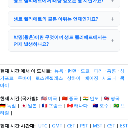
생트 헬리에르에서 태양 정오는 몇 시인가요?
생트 헬리에르의 골든 아워는 언제인가요?
박명(황혼)이란 무엇이며 생트 헬리에르에서는
언제 발생하나요?
현재 시간 에서 이 도시들:
뉴욕
·
런던
·
도쿄
·
파리
·
홍콩
·
싱
가포르
·
두바이
·
로스앤젤레스
·
상하이
·
베이징
·
시드니
·
뭄
바이
현재 시간 (국가별):
🇺🇸 미국
|
🇨🇳 중국
|
🇮🇳 인도
|
🇬🇧 영국
|
🇩🇪 독일
|
🇯🇵 일본
|
🇫🇷 프랑스
|
🇨🇦 캐나다
|
🇦🇺 호주
|
🇧🇷 브
라질
|
현재 시간
시간대
:
UTC
|
GMT
|
CET
|
PST
|
MST
|
CST
|
EST