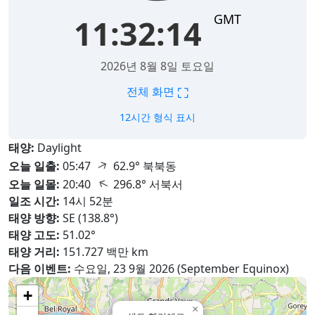
GMT
11:32:15
2026년 8월 8일 토요일
⛶
전체 화면
12시간 형식 표시
태양:
Daylight
↑
오늘 일출:
05:47
62.9° 북북동
↑
오늘 일몰:
20:40
296.8° 서북서
일조 시간:
14시 52분
태양 방향:
SE (138.8°)
태양 고도:
51.02°
태양 거리:
151.727 백만 km
다음 이벤트:
수요일, 23 9월 2026 (September Equinox)
+
×