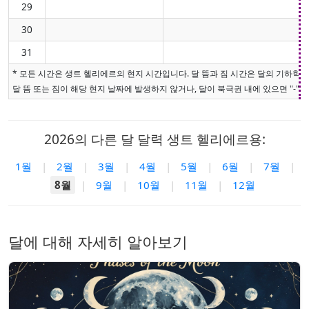
29
30
31
* 모든 시간은 생트 헬리에르의 현지 시간입니다. 달 뜸과 짐 시간은 달의 기하학
달 뜸 또는 짐이 해당 현지 날짜에 발생하지 않거나, 달이 북극권 내에 있으면 "-"로
2026의 다른 달 달력 생트 헬리에르용:
1월
|
2월
|
3월
|
4월
|
5월
|
6월
|
7월
|
8월
|
9월
|
10월
|
11월
|
12월
달에 대해 자세히 알아보기