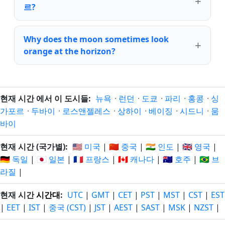
르?
Why does the moon sometimes look
orange at the horizon?
현재 시간 에서 이 도시들:
뉴욕
·
런던
·
도쿄
·
파리
·
홍콩
·
싱
가포르
·
두바이
·
로스앤젤레스
·
상하이
·
베이징
·
시드니
·
뭄
바이
현재 시간 (국가별):
🇺🇸 미국
|
🇨🇳 중국
|
🇮🇳 인도
|
🇬🇧 영국
|
🇩🇪 독일
|
🇯🇵 일본
|
🇫🇷 프랑스
|
🇨🇦 캐나다
|
🇦🇺 호주
|
🇧🇷 브
라질
|
현재 시간
시간대
:
UTC
|
GMT
|
CET
|
PST
|
MST
|
CST
|
EST
|
EET
|
IST
|
중국 (CST)
|
JST
|
AEST
|
SAST
|
MSK
|
NZST
|