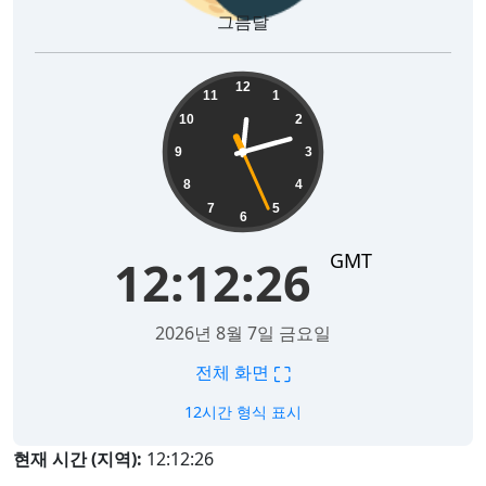
그믐달
12:12:27
12
11
1
10
2
9
3
8
4
7
5
6
GMT
12:12:27
2026년 8월 7일 금요일
⛶
전체 화면
12시간 형식 표시
현재 시간 (지역):
12:12:27