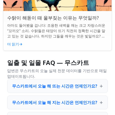
수탉이 해돋이 때 울부짖는 이유는 무엇일까?
아마도 들어봤을 겁니다: 조용한 새벽을 깨는 크고 자랑스러운
“꼬끼오” 소리. 수탉들은 태양이 뜨기 직전의 정확한 시간을 알
고 있는 것 같습니다. 하지만 그들을 깨우는 것은 빛일까요? 아
니면 더 깊은 무언가일까요? ...
더 읽기
→
일출 및 일몰 FAQ — 무스카트
답변은 무스카트의 오늘 실제 천문 데이터를 기반으로 매일
업데이트됩니다.
무스카트에서 오늘 해 뜨는 시간은 언제인가요?
무스카트에서 오늘 해 지는 시간은 언제인가요?