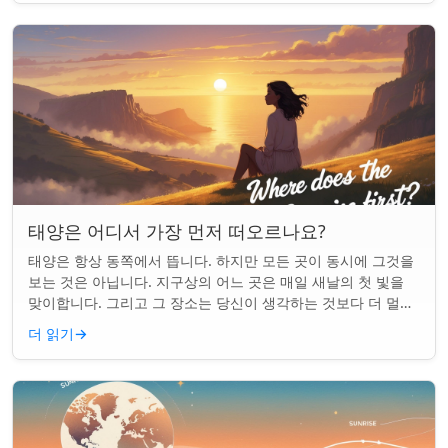
태양은 어디서 가장 먼저 떠오르나요?
태양은 항상 동쪽에서 뜹니다. 하지만 모든 곳이 동시에 그것을
보는 것은 아닙니다. 지구상의 어느 곳은 매일 새날의 첫 빛을
맞이합니다. 그리고 그 장소는 당신이 생각하는 것보다 더 멀리
떨어져 있습니다. 핵심 요약...
더 읽기
→