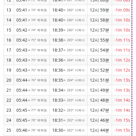
↑
↑
13
05:41
18:40
12시 59분
-1m 09s
74° 북북동
286° 서북서
↑
↑
14
05:41
18:40
12시 58분
-1m 10s
74° 북북동
286° 서북서
↑
↑
15
05:42
18:39
12시 57분
-1m 10s
74° 북북동
286° 서북서
↑
↑
16
05:42
18:38
12시 55분
-1m 11s
75° 북북동
285° 서북서
↑
↑
17
05:43
18:37
12시 54분
-1m 11s
75° 북북동
285° 서북서
↑
↑
18
05:43
18:36
12시 53분
-1m 12s
75° 북북동
284° 서북서
↑
↑
19
05:43
18:36
12시 52분
-1m 12s
76° 북북동
284° 서북서
↑
↑
20
05:44
18:35
12시 51분
-1m 13s
76° 북북동
284° 서북서
↑
↑
21
05:44
18:34
12시 49분
-1m 13s
76° 북북동
283° 서북서
↑
↑
22
05:44
18:33
12시 48분
-1m 14s
77° 북북동
283° 서북서
↑
↑
23
05:45
18:32
12시 47분
-1m 14s
77° 북북동
283° 서북서
↑
↑
24
05:45
18:31
12시 46분
-1m 15s
78° 북북동
282° 서북서
↑
↑
25
05:46
18:30
12시 44분
-1m 15s
78° 북북동
282° 서북서
↑
↑