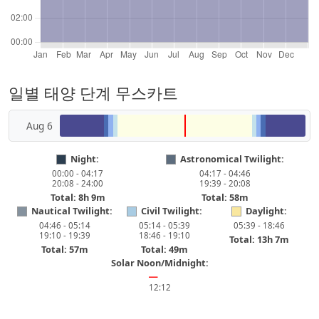
일별 태양 단계 무스카트
Aug 6
Night:
Astronomical Twilight:
00:00 - 04:17
04:17 - 04:46
20:08 - 24:00
19:39 - 20:08
Total: 8h 9m
Total: 58m
Nautical Twilight:
Civil Twilight:
Daylight:
04:46 - 05:14
05:14 - 05:39
05:39 - 18:46
19:10 - 19:39
18:46 - 19:10
Total: 13h 7m
Total: 57m
Total: 49m
Solar Noon/Midnight:
━
12:12