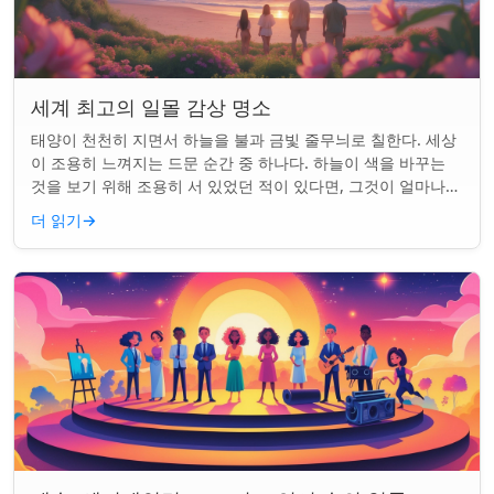
세계 최고의 일몰 감상 명소
태양이 천천히 지면서 하늘을 불과 금빛 줄무늬로 칠한다. 세상
이 조용히 느껴지는 드문 순간 중 하나다. 하늘이 색을 바꾸는
것을 보기 위해 조용히 서 있었던 적이 있다면, 그것이 얼마나
마법 같은 일인지 알 것이다....
더 읽기
→