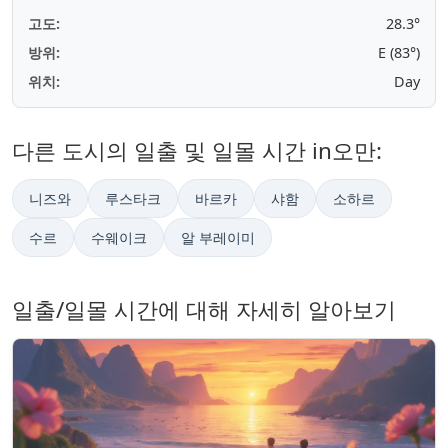
고도:
28.3°
방위:
E (83°)
위치:
Day
다른 도시의 일출 및 일몰 시간 in오만:
니즈와
루스타크
바르카
샤함
소하르
수르
수웨이크
알 부레이미
일출/일몰 시간에 대해 자세히 알아보기