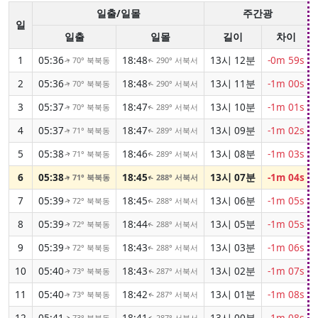
일출/일몰
주간광
일
일출
일몰
길이
차이
1
05:36
18:48
13시 12분
-0m 59s
70° 북북동
290° 서북서
↑
↑
2
05:36
18:48
13시 11분
-1m 00s
70° 북북동
290° 서북서
↑
↑
3
05:37
18:47
13시 10분
-1m 01s
70° 북북동
289° 서북서
↑
↑
4
05:37
18:47
13시 09분
-1m 02s
71° 북북동
289° 서북서
↑
↑
5
05:38
18:46
13시 08분
-1m 03s
71° 북북동
289° 서북서
↑
↑
6
05:38
18:45
13시 07분
-1m 04s
71° 북북동
288° 서북서
↑
↑
7
05:39
18:45
13시 06분
-1m 05s
72° 북북동
288° 서북서
↑
↑
8
05:39
18:44
13시 05분
-1m 05s
72° 북북동
288° 서북서
↑
↑
9
05:39
18:43
13시 03분
-1m 06s
72° 북북동
288° 서북서
↑
↑
10
05:40
18:43
13시 02분
-1m 07s
73° 북북동
287° 서북서
↑
↑
11
05:40
18:42
13시 01분
-1m 08s
73° 북북동
287° 서북서
↑
↑
12
05:41
18:41
13시 00분
-1m 08s
73° 북북동
287° 서북서