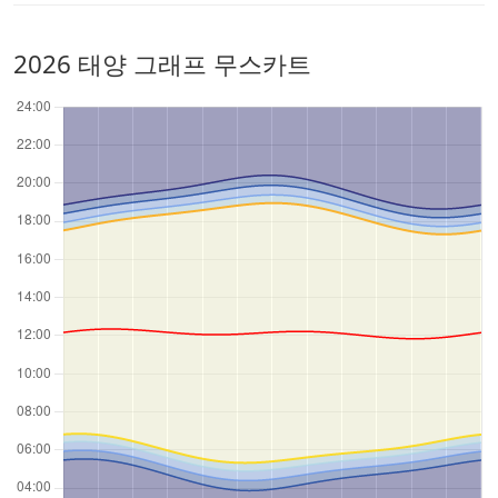
2026 태양 그래프 무스카트